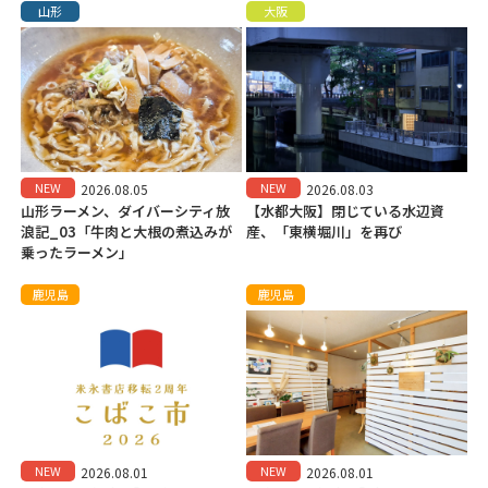
山形
大阪
NEW
NEW
2026.08.05
2026.08.03
山形ラーメン、ダイバーシティ放
【水都大阪】閉じている水辺資
浪記_03「牛肉と大根の煮込みが
産、「東横堀川」を再び
乗ったラーメン」
鹿児島
鹿児島
NEW
NEW
2026.08.01
2026.08.01