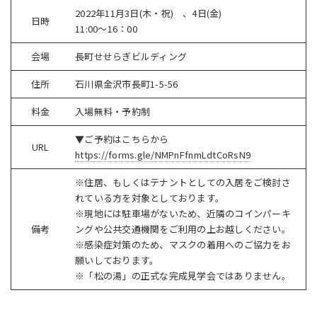
2022年11月3日(木・祝) 、4日(金)
日時
11:00～16：00
会場
長町せせらぎビルディング
住所
石川県金沢市長町1-5-56
料金
入場無料・予約制
▼ご予約はこちらから
URL
https://forms.gle/NMPnFfnmLdtCoRsN9
※住居、もしくはテナントとしての入居をご検討さ
れている方を対象としております。
※現地には駐車場がないため、近隣のコインパーキ
備考
ングや公共交通機関をご利用の上お越しください。
※感染症対策のため、マスクの着用へのご協力をお
願いしております。
※「松の湯」の正式な完成見学会ではありません。