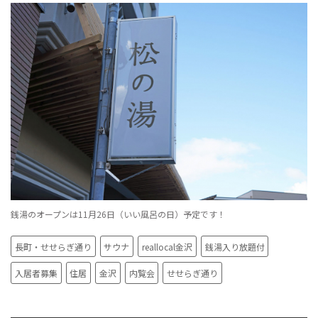
銭湯のオープンは11月26日（いい風呂の日）予定です！
長町・せせらぎ通り
サウナ
reallocal金沢
銭湯入り放題付
入居者募集
住居
金沢
内覧会
せせらぎ通り