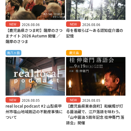
NEW
NEW
2026.08.06
2026.08.06
【鹿児島県さつま町】薩摩のさつ
母を看取らば～ある認知症介護の
まナイト 2026 Autumn 開催 ／
記憶
薩摩のさつま
南八ヶ岳
鹿児島
NEW
NEW
2026.08.05
2026.08.05
real local podcast #2 山梨県甲
【鹿児島県東串良町】和蝋燭が灯
州市塩山地域周辺の不動産事情に
る醤油蔵で、江戸落語を味わう。
ついて
「山中醤油 5周年記念 桂伸衛門 落
語会」開催