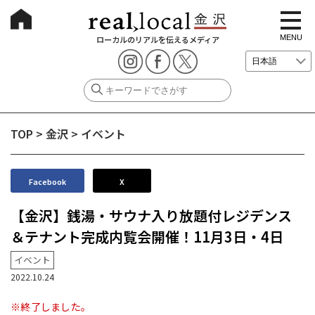
t
o
g
MENU
ローカルのリアルを伝えるメディア
g
l
e
n
a
v
i
g
TOP
>
金沢
>
イベント
a
t
i
o
n
Facebook
X
【金沢】銭湯・サウナ入り放題付レジデンス
＆テナント完成内覧会開催！11月3日・4日
イベント
2022.10.24
※終了しました。