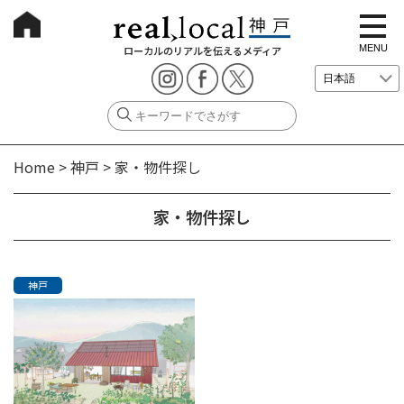
t
o
g
MENU
ローカルのリアルを伝えるメディア
g
l
e
n
a
v
i
g
Home
>
神戸
>
家・物件探し
a
t
i
o
家・物件探し
n
神戸