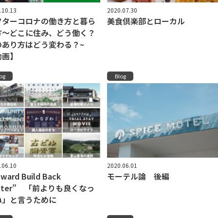
.10.13
2020.07.30
フターコロナの働き方と暮ら
美食倶楽部とローカル
方〜どこに住み、どう働く？
のあり方はどう変わる？~
動画】
og
Blog
.06.10
2020.06.01
ward Build Back
モーテル論 後編
tter” 「前よりも良くなっ
ね」と言うために