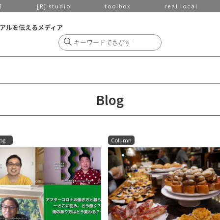
京
[R] studio
toolbox
real local
アルを伝えるメディア
Blog
og
Column