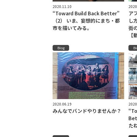
2020.11.10
2020
“Toward Build Back Better”
ア
（2） いま、妄想的にまち・都
し
市を描いてみる。
街
【
Blog
Bl
2020.06.19
2020
みんなでバンドやりませんか？
“To
Be
た