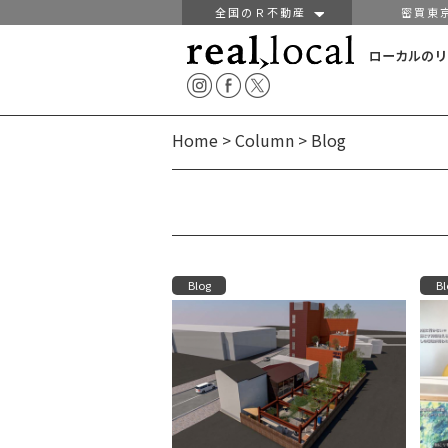
全国のＲ不動産
密買東
ローカルのリ
Home
>
Column
>
Blog
Blog
Bl