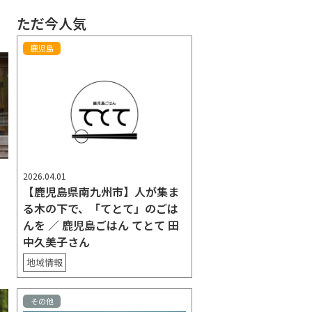
ただ今人気
鹿児島
2026.04.01
く
【鹿児島県南九州市】人が集ま
っ
る木の下で、「てとて」のごは
んを ／ 鹿児島ごはん てとて 田
中久美子さん
地域情報
その他