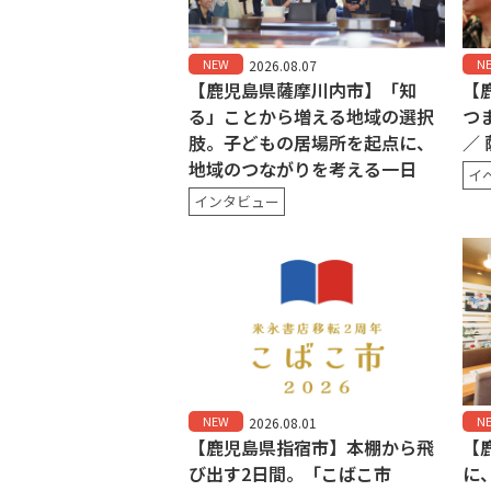
NEW
N
2026.08.07
【鹿児島県薩摩川内市】「知
【
る」ことから増える地域の選択
つま
肢。子どもの居場所を起点に、
／
地域のつながりを考える一日
イ
インタビュー
NEW
N
2026.08.01
【鹿児島県指宿市】本棚から飛
【
び出す2日間。「こばこ市
に