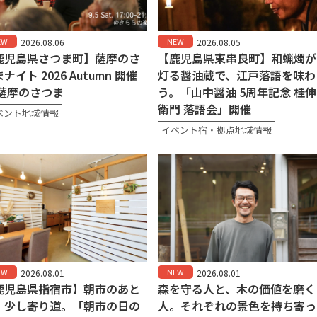
EW
NEW
2026.08.06
2026.08.05
鹿児島県さつま町】薩摩のさ
【鹿児島県東串良町】和蝋燭が
ナイト 2026 Autumn 開催
灯る醤油蔵で、江戸落語を味わ
 薩摩のさつま
う。「山中醤油 5周年記念 桂伸
衛門 落語会」開催
ベント地域情報
イベント宿・拠点地域情報
EW
NEW
2026.08.01
2026.08.01
鹿児島県指宿市】朝市のあと
森を守る人と、木の価値を磨く
、少し寄り道。「朝市の日の
人。それぞれの景色を持ち寄っ