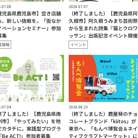
.07.08
2026.07.07
鹿児島県鹿児島市】空き店舗
（終了しました）【鹿児島県阿
ら、新しい挑戦を。「街なか
久根市】阿久根うみまち芸術祭
ノベーションセミナー」参加
から生まれた詩集『猫とクロワ
募集
ッサン』出版記念イベント開催
域情報
イベント
.07.04
2026.06.23
終了しました）【鹿児島県南
（終了しました）鹿屋発のチョ
州市】「やってみたい」を地
コレートブランド「kiitos」が
でカタチに。実践型プログラ
東京へ。「もんぺ博覧会＆ネイ
Be ACT!』参加者募集
ティブクラフトマーケット」に