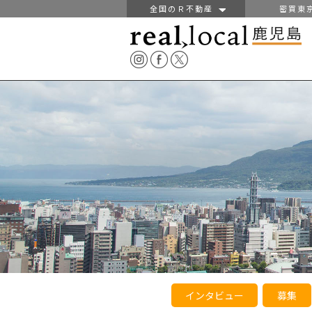
全国のＲ不動産
密買東
インタビュー
募集