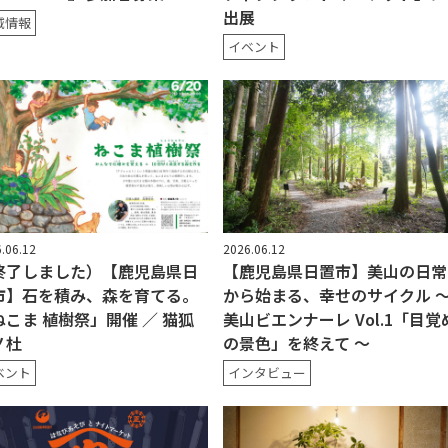
出展
域情報
イベント
.06.12
2026.06.12
終了しました）【鹿児島県日
【鹿児島県日置市】美山の日常
市】石を積み、森を育てる。
から始まる、幸せのサイクル 
ねこま 植樹祭」開催 ／ 猫狐
美山ビエンナーレ Vol.1「目覚
ノ杜
の景色」を終えて 〜
ベント
インタビュー