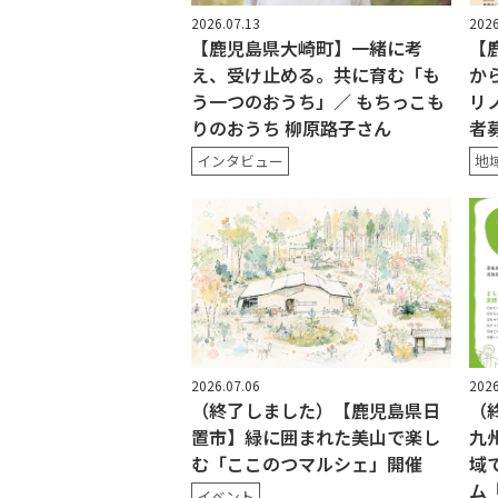
2026.07.13
2026
【鹿児島県大崎町】一緒に考
【
え、受け止める。共に育む「も
か
う一つのおうち」／ もちっこも
リ
りのおうち 柳原路子さん
者
インタビュー
地
2026.07.06
2026
（終了しました）【鹿児島県日
（
置市】緑に囲まれた美山で楽し
九
む「ここのつマルシェ」開催
域
ム『
イベント