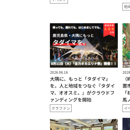
地
2026.06.16
2026
大隅に、もっと「タダイマ」
（
を。人と地域をつなぐ『タダイ
置
マ、オオスミ。』がクラウドフ
「
ァンディングを開始
馬
クラファン
イ