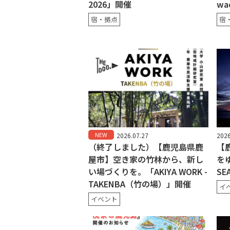
2026」開催
wa
宿・拠点
宿
NEW
2026.07.27
2026
（終了しました）【鹿児島県鹿
【
屋市】空き家の竹林から、新し
をゆ
い場づくりを。「AKIYA WORK -
SE
TAKENBA（竹の場）」開催
イ
イベント