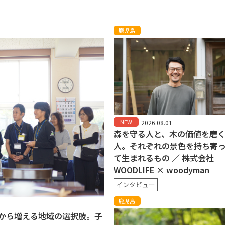
鹿児島
NEW
2026.08.01
森を守る人と、木の価値を磨
人。それぞれの景色を持ち寄
て生まれるもの ／ 株式会社
WOODLIFE × woodyman
インタビュー
鹿児島
から増える地域の選択肢。子