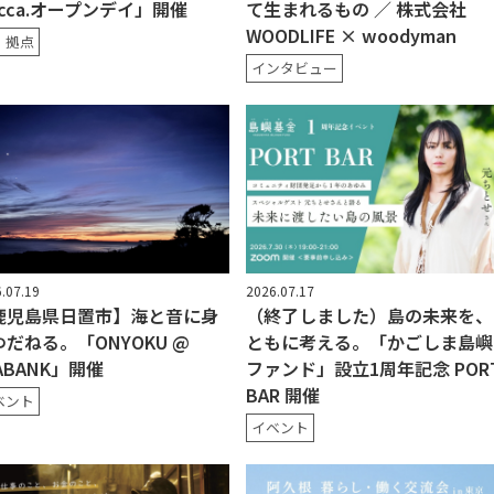
cca.オープンデイ」開催
て生まれるもの ／ 株式会社
WOODLIFE × woodyman
・拠点
インタビュー
.07.19
2026.07.17
鹿児島県日置市】海と音に身
（終了しました）島の未来を、
だねる。「ONYOKU @
ともに考える。「かごしま島嶼
ABANK」開催
ファンド」設立1周年記念 POR
BAR 開催
ベント
イベント