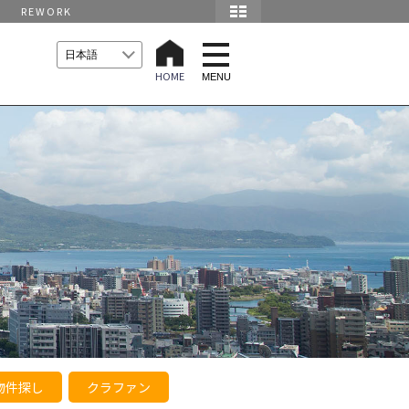
REWORK
t
o
HOME
g
MENU
g
l
e
n
a
v
i
g
a
t
i
o
n
物件探し
クラファン