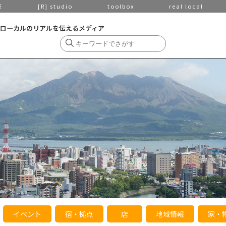
京
[R] studio
toolbox
real local
ローカルのリアルを伝えるメディア
イベント
宿・拠点
店
地域情報
家・