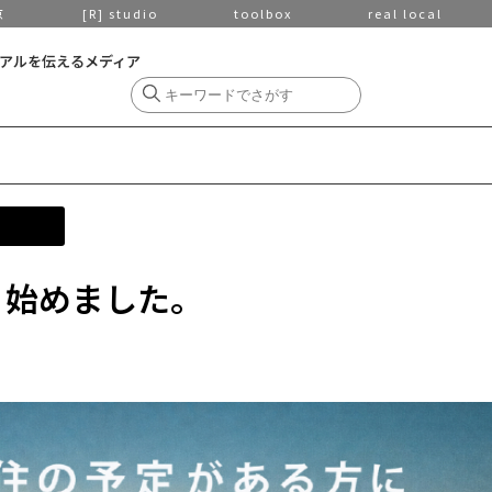
京
[R] studio
toolbox
real local
アルを伝えるメディア
cast、始めました。