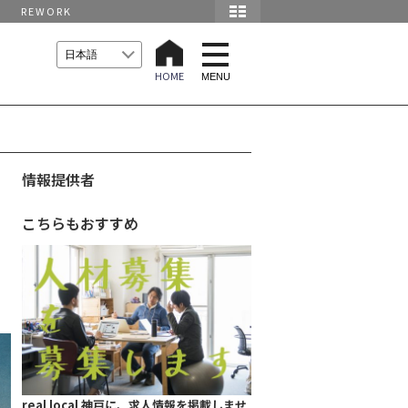
REWORK
t
o
HOME
g
MENU
g
l
e
n
a
v
i
情報提供者
g
a
t
こちらもおすすめ
i
o
n
real local 神戸に、求人情報を掲載しませ