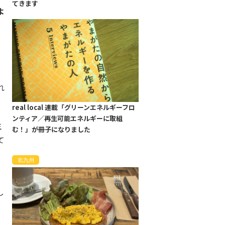
てきます
よ
れ
real local 連載「グリーンエネルギーフロ
ンティア／再生可能エネルギーに取組
生
む！」が冊子になりました
て
北九州
し