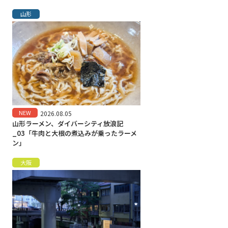
山形
NEW
2026.08.05
山形ラーメン、ダイバーシティ放浪記
_03「牛肉と大根の煮込みが乗ったラーメ
ン」
大阪