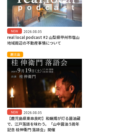
NEW
2026.08.05
real local podcast #2 山梨県甲州市塩山
地域周辺の不動産事情について
鹿児島
NEW
2026.08.05
【鹿児島県東串良町】和蝋燭が灯る醤油蔵
で、江戸落語を味わう。「山中醤油 5周年
記念 桂伸衛門 落語会」開催