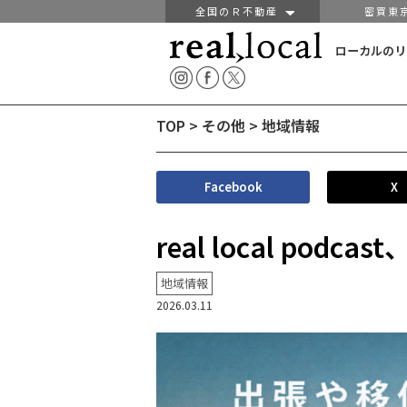
全国のＲ不動産
密買東
ローカルのリ
TOP
>
その他
>
地域情報
Facebook
X
real local pod
地域情報
2026.03.11