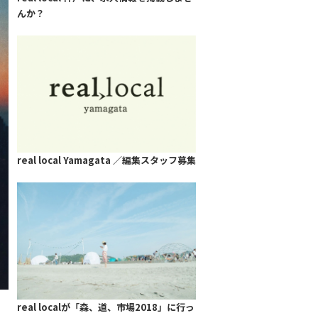
んか？
real local Yamagata ／編集スタッフ募集
real localが「森、道、市場2018」に行っ