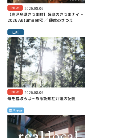
NEW
2026.08.06
【鹿児島県さつま町】薩摩のさつまナイト
2026 Autumn 開催 ／ 薩摩のさつま
山形
NEW
2026.08.06
母を看取らば～ある認知症介護の記憶
南八ヶ岳