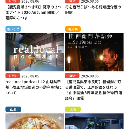
NEW
NEW
2026.08.06
2026.08.06
【鹿児島県さつま町】薩摩のさつ
母を看取らば～ある認知症介護の
まナイト 2026 Autumn 開催 ／
記憶
薩摩のさつま
南八ヶ岳
鹿児島
NEW
NEW
2026.08.05
2026.08.05
real local podcast #2 山梨県甲
【鹿児島県東串良町】和蝋燭が灯
州市塩山地域周辺の不動産事情に
る醤油蔵で、江戸落語を味わう。
ついて
「山中醤油 5周年記念 桂伸衛門 落
語会」開催
山形
大阪