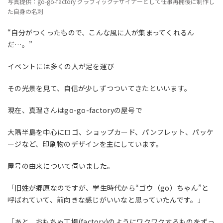
写真提供：go-go-factory グラフィックデザイナーとして仕事再開後に制作し
た自身の名刺
“自分がつくったもので、こんな風に人が集まってくれるん
だ
…
。”
イベントには多くの人が足を運び
その光景を見て、自信が少しずつついてきたといいます。
現在、真理さんは
go-go-factory
の屋号で
大隅半島を中心にロゴ、ショップカード、パンフレット、パッケ
ージなど、印刷物のデザインを主にしています。
屋号の由来について伺いました。
「旧姓が郷原なのですが、学生時代から“ゴウ（
go
）ちゃん”と
呼ばれていて、前向きな感じがいいなと思っていたんです。」
「あと、おもちゃ工場
(factory)
のようにワクワクするものをずっ