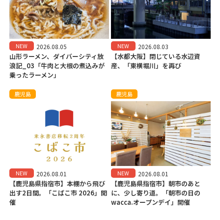
NEW
NEW
2026.08.05
2026.08.03
山形ラーメン、ダイバーシティ放
【水都大阪】閉じている水辺資
浪記_03「牛肉と大根の煮込みが
産、「東横堀川」を再び
乗ったラーメン」
鹿児島
鹿児島
NEW
NEW
2026.08.01
2026.08.01
【鹿児島県指宿市】本棚から飛び
【鹿児島県指宿市】朝市のあと
出す2日間。「こばこ市 2026」開
に、少し寄り道。「朝市の日の
催
wacca.オープンデイ」開催