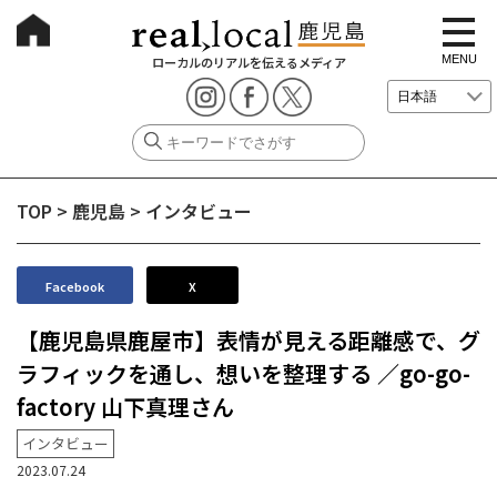
t
o
g
MENU
ローカルのリアルを伝えるメディア
g
l
e
n
a
v
i
g
TOP
>
鹿児島
>
インタビュー
a
t
i
o
n
Facebook
X
【鹿児島県鹿屋市】表情が見える距離感で、グ
ラフィックを通し、想いを整理する ／go-go-
factory 山下真理さん
インタビュー
2023.07.24