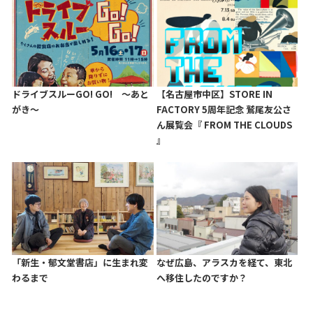
ドライブスルーGO! GO! 〜あと
【名古屋市中区】STORE IN
がき〜
FACTORY 5周年記念 鷲尾友公さ
ん展覧会『 FROM THE CLOUDS
』
「新生・郁文堂書店」に生まれ変
なぜ広島、アラスカを経て、東北
わるまで
へ移住したのですか？