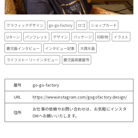
グラフィックデザイン
go-go-factory
ロゴ
ショップカード
Uターン
パンフレット
デザイン
パッケージ
印刷物
イラスト
鹿児島インタビュー
インタビュー記事
大隅半島
ライフストーリーインタビュー
鹿児島県鹿屋市
屋号
go-go-factory
URL
https://www.instagram.com/gogofactory.design/
お仕事の依頼やお問い合わせは、お気軽にインスタ
住所
DM
へお願いいたします。