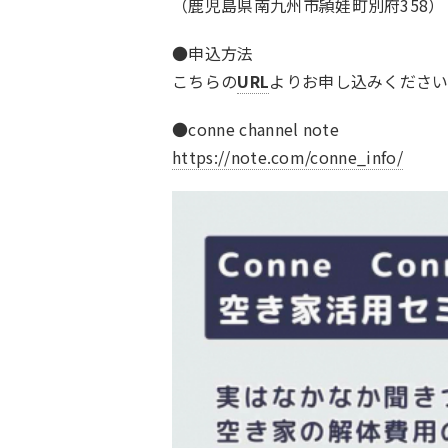
（鹿児島県南九州市頴娃町別府358）
●申込方法
こちらの
URL
よりお申し込みくださ
●conne channel note
https://note.com/conne_info/