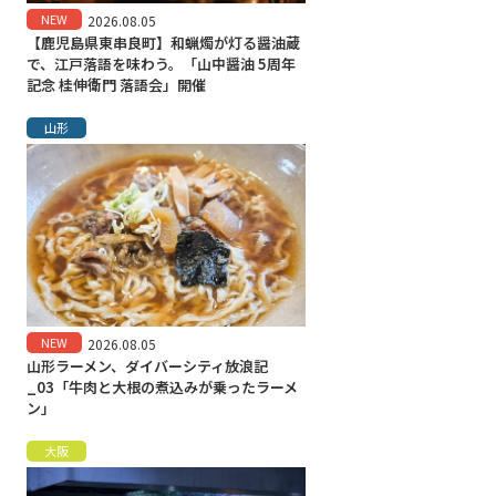
NEW
2026.08.05
【鹿児島県東串良町】和蝋燭が灯る醤油蔵
で、江戸落語を味わう。「山中醤油 5周年
記念 桂伸衛門 落語会」開催
山形
NEW
2026.08.05
山形ラーメン、ダイバーシティ放浪記
_03「牛肉と大根の煮込みが乗ったラーメ
ン」
大阪