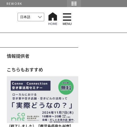
REWORK
t
o
HOME
g
MENU
g
l
e
n
a
v
i
情報提供者
g
a
t
こちらもおすすめ
i
o
n
（終了しました）【鹿児島県南九州市】