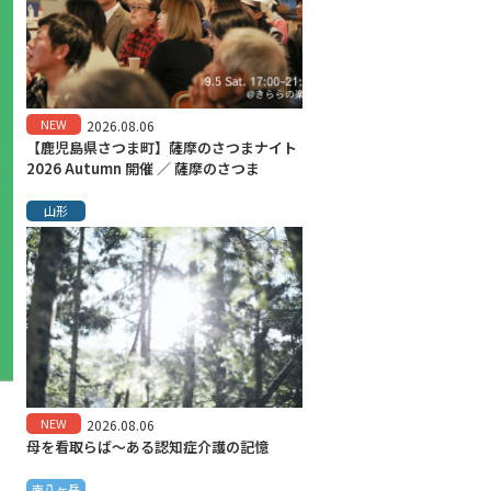
NEW
2026.08.06
【鹿児島県さつま町】薩摩のさつまナイト
2026 Autumn 開催 ／ 薩摩のさつま
山形
NEW
2026.08.06
母を看取らば～ある認知症介護の記憶
南八ヶ岳