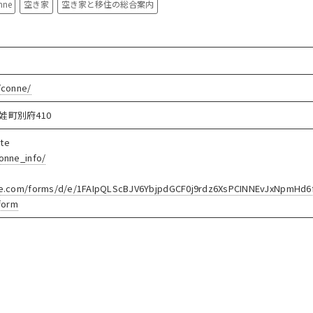
nne
空き家
空き家と移住の総合案内
/conne/
娃町別府410
te
onne_info/
gle.com/forms/d/e/1FAIpQLScBJV6YbjpdGCF0j9rdz6XsPCINNEvJxNpmHd6
form