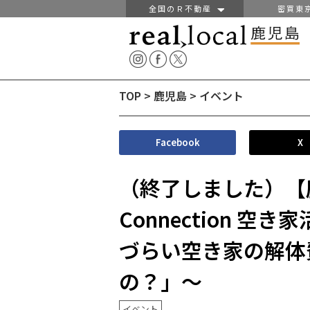
全国のＲ不動産
密買東
TOP
>
鹿児島
>
イベント
Facebook
X
（終了しました）【鹿
Connection 
づらい空き家の解体
の？」〜
イベント