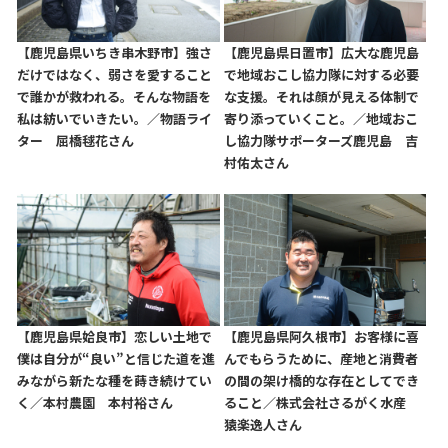
【鹿児島県いちき串木野市】強さ
【鹿児島県日置市】広大な鹿児島
だけではなく、弱さを愛すること
で地域おこし協力隊に対する必要
で誰かが救われる。そんな物語を
な支援。それは顔が見える体制で
私は紡いでいきたい。／物語ライ
寄り添っていくこと。／地域おこ
ター 屈橋毬花さん
し協力隊サポーターズ鹿児島 吉
村佑太さん
【鹿児島県姶良市】恋しい土地で
【鹿児島県阿久根市】お客様に喜
僕は自分が“良い”と信じた道を進
んでもらうために、産地と消費者
みながら新たな種を蒔き続けてい
の間の架け橋的な存在としてでき
く／本村農園 本村裕さん
ること／株式会社さるがく水産
猿楽逸人さん