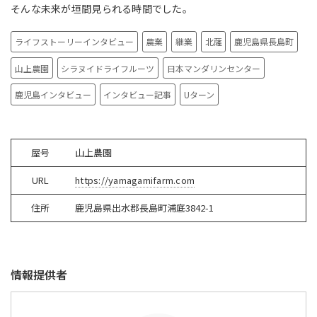
そんな未来が垣間見られる時間でした。
ライフストーリーインタビュー
農業
継業
北薩
鹿児島県長島町
山上農園
シラヌイドライフルーツ
日本マンダリンセンター
鹿児島インタビュー
インタビュー記事
Uターン
屋号
山上農園
URL
https://yamagamifarm.com
住所
鹿児島県出水郡長島町浦底
3842-1
情報提供者