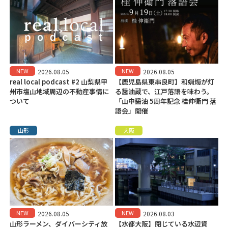
NEW
NEW
2026.08.05
2026.08.05
real local podcast #2 山梨県甲
【鹿児島県東串良町】和蝋燭が灯
州市塩山地域周辺の不動産事情に
る醤油蔵で、江戸落語を味わう。
ついて
「山中醤油 5周年記念 桂伸衛門 落
語会」開催
山形
大阪
NEW
NEW
2026.08.05
2026.08.03
山形ラーメン、ダイバーシティ放
【水都大阪】閉じている水辺資