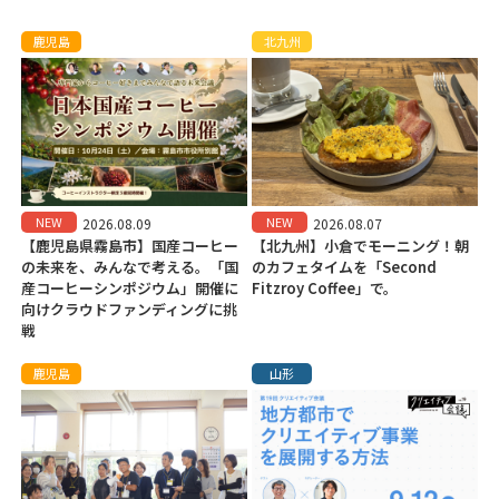
鹿児島
北九州
NEW
NEW
2026.08.09
2026.08.07
【鹿児島県霧島市】国産コーヒー
【北九州】小倉でモーニング！朝
の未来を、みんなで考える。「国
のカフェタイムを「Second
産コーヒーシンポジウム」開催に
Fitzroy Coffee」で。
向けクラウドファンディングに挑
戦
鹿児島
山形