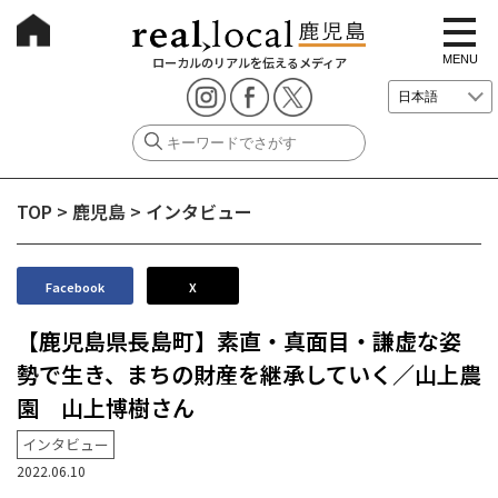
t
o
g
MENU
ローカルのリアルを伝えるメディア
g
l
e
n
a
v
i
g
TOP
>
鹿児島
>
インタビュー
a
t
i
o
n
Facebook
X
【鹿児島県長島町】素直・真面目・謙虚な姿
勢で生き、まちの財産を継承していく／山上農
園 山上博樹さん
インタビュー
2022.06.10