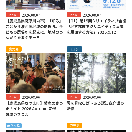
NEW
NEW
2026.08.07
2026.08.07
【鹿児島県薩摩川内市】「知る」
【Q1】第19回クリエイティブ会議
ことから増える地域の選択肢。子
「地方都市でクリエイティブ事業
どもの居場所を起点に、地域のつ
を展開する方法」2026.9.12
ながりを考える一日
鹿児島
山形
NEW
NEW
2026.08.06
2026.08.06
【鹿児島県さつま町】薩摩のさつ
母を看取らば～ある認知症介護の
まナイト 2026 Autumn 開催 ／
記憶
薩摩のさつま
南八ヶ岳
鹿児島