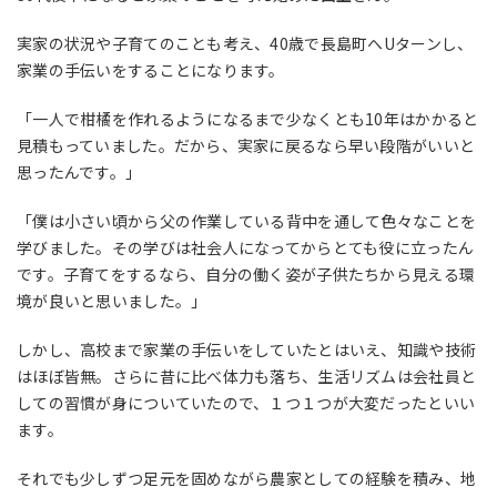
実家の状況や子育てのことも考え、
40
歳で長島町へ
U
ターンし、
家業の手伝いをすることになります。
「一人で柑橘を作れるようになるまで少なくとも
10
年はかかると
見積もっていました。だから、実家に戻るなら早い段階がいいと
思ったんです。」
「僕は小さい頃から父の作業している背中を通して色々なことを
学びました。その学びは社会人になってからとても役に立ったん
です。子育てをするなら、自分の働く姿が子供たちから見える環
境が良いと思いました。」
しかし、高校まで家業の手伝いをしていたとはいえ、知識や技術
はほぼ皆無。さらに昔に比べ体力も落ち、生活リズムは会社員と
しての習慣が身についていたので、１つ１つが大変だったといい
ます。
それでも少しずつ足元を固めながら農家としての経験を積み、地