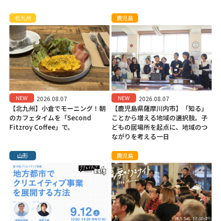
北九州
鹿児島
NEW
NEW
2026.08.07
2026.08.07
【北九州】小倉でモーニング！朝
【鹿児島県薩摩川内市】「知る」
のカフェタイムを「Second
ことから増える地域の選択肢。子
Fitzroy Coffee」で。
どもの居場所を起点に、地域のつ
ながりを考える一日
山形
鹿児島