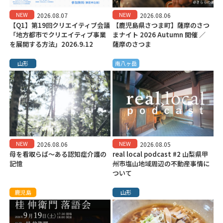
NEW
NEW
2026.08.07
2026.08.06
【Q1】第19回クリエイティブ会議
【鹿児島県さつま町】薩摩のさつ
「地方都市でクリエイティブ事業
まナイト 2026 Autumn 開催 ／
を展開する方法」2026.9.12
薩摩のさつま
山形
南八ヶ岳
NEW
NEW
2026.08.06
2026.08.05
母を看取らば～ある認知症介護の
real local podcast #2 山梨県甲
記憶
州市塩山地域周辺の不動産事情に
ついて
鹿児島
山形