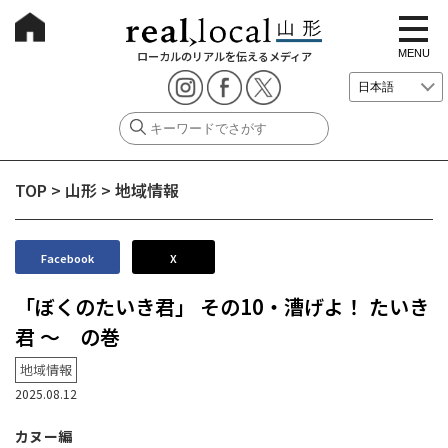
t
o
g
MENU
ローカルのリアルを伝えるメディア
g
l
e
n
a
v
i
g
TOP
>
山形
>
地域情報
a
t
i
o
n
Facebook
X
「ぼくのたいき君」 その10・漕げよ！ たいき
君 ～ の巻
地域情報
2025.08.12
カヌー編