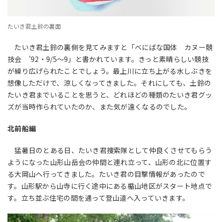
たいき君土鈴の裏面
たいき君土鈴の裏側を見てみますと「べにばな国体 カヌー競
技会 ’92・9/5～9」と書かれています。きっと素晴らしい競技
が繰り広げられたことでしょう。最上川に立ち上がる水しぶきを
想像しただけで、涼しくなってきました。それにしても、土鈴の
たいき君までいることを思うと、どれほどの種類のたいき君グッ
ズが当時作られていたのか、また気が遠くなるのでした。
北前船編
猛暑日のとある日、たいき君捜索隊として仲良くさせてもらう
ようになった山形山岳会の仲間と連れ立って、山形の北に位置す
る大岡山へ行ってきました。たいき君の目撃情報があったので
す。山形駅から山寺に行く途中にある楯山地区がスタート地点で
す。立ち並ぶ住宅の間を通って登山道へ入っていきます。