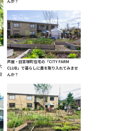
んか？
芦屋・旧宮塚町住宅の「CITY FARM
大
CLUB」で暮らしに農を取り入れてみませ
取
んか？