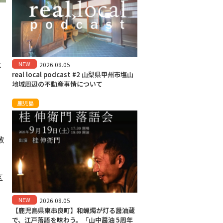
土
NEW
2026.08.05
real local podcast #2 山梨県甲州市塩山
、
地域周辺の不動産事情について
鹿児島
敷
区
。
NEW
2026.08.05
【鹿児島県東串良町】和蝋燭が灯る醤油蔵
で、江戸落語を味わう。「山中醤油 5周年