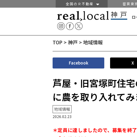
全国のＲ不動産
密買東
ロ
TOP
>
神戸
>
地域情報
Facebook
X
芦屋・旧宮塚町住宅の「
に農を取り入れてみ
地域情報
2026.02.23
＊定員に達しましたので、募集を終