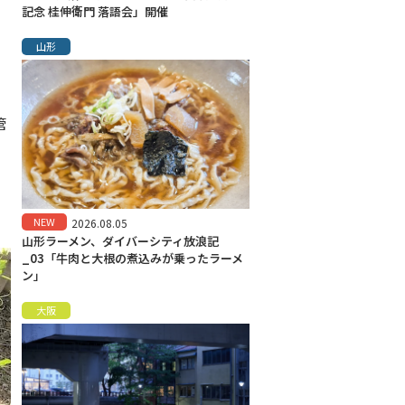
記念 桂伸衛門 落語会」開催
山形
管
ヵ
NEW
2026.08.05
山形ラーメン、ダイバーシティ放浪記
_03「牛肉と大根の煮込みが乗ったラーメ
ン」
大阪