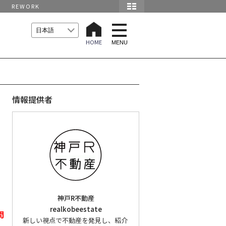
REWORK
t
o
HOME
g
MENU
g
l
e
n
a
v
i
情報提供者
g
a
t
i
o
n
神戸R不動産
realkobeestate
問
新しい視点で不動産を発見し、紹介