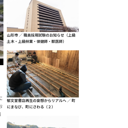
山形市 ／ 職員採用試験のお知らせ（上級
土木・上級林業・保健師・獣医師）
に
郁文堂書店再生の妄想からリアルへ ／ 町
お
にまなび、町にさわる（２）
場