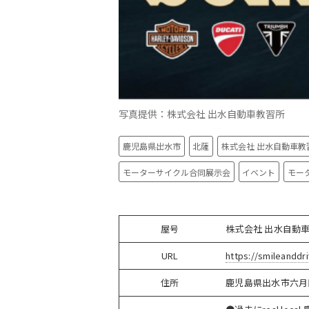
写真提供：株式会社 出水自動車教習所
鹿児島県出水市
北薩
株式会社 出水自動車教
モーターサイクル合同展示会
イベント
モー
屋号
株式会社 出水自動
URL
https://smileanddri
住所
鹿児島県出水市六月