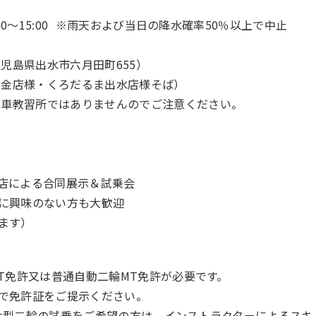
～15:00
※雨天および当日の降水確率50％以上で中止
児島県出水市六月田町655）
黄金店様・くろだるま出水店様そば）
動車教習所ではありませんのでご注意ください。
売店による合同展示＆試乗会
クに興味のない方も大歓迎
ます）
MT免許又は普通自動二輪MT免許が必要です。
付で免許証をご提示ください。
、大型二輪の試乗をご希望の方は、インストラクターによるスキ