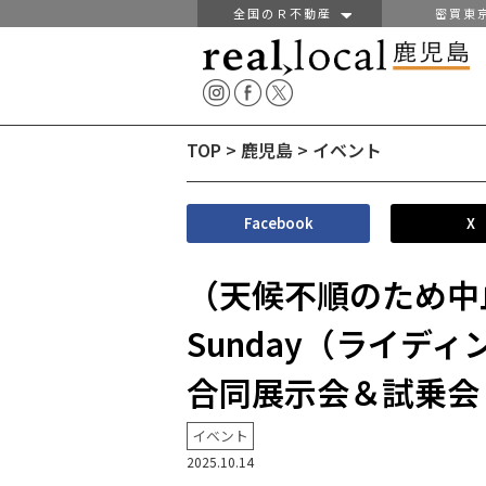
全国のＲ不動産
密買東
TOP
>
鹿児島
>
イベント
Facebook
X
（天候不順のため中止
Sunday（ライデ
合同展示会＆試乗会 
イベント
2025.10.14