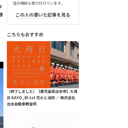
住の相談も受け付けています。
々
跡
この人の書いた記事を見る
グ
こちらもおすすめ
こ
（終了しました）【鹿児島県出水市】火用
日 KAYO_BI 1st 花火と消防 ／ 株式会社
出水自動車教習所