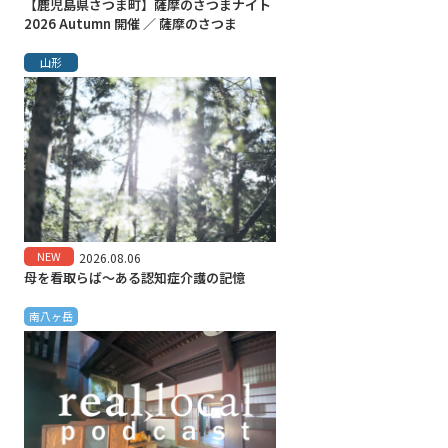
【鹿児島県さつま町】薩摩のさつまナイト
2026 Autumn 開催 ／ 薩摩のさつま
山形
NEW
2026.08.06
母を看取らば～ある認知症介護の記憶
南八ヶ岳