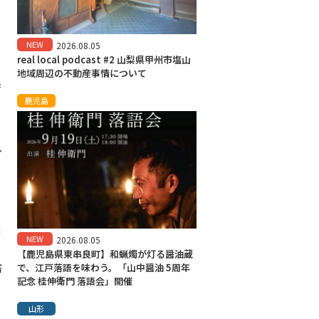
NEW
2026.08.05
real local podcast #2 山梨県甲州市塩山
地域周辺の不動産事情について
店
鹿児島
し
く
NEW
2026.08.05
【鹿児島県東串良町】和蝋燭が灯る醤油蔵
捨
で、江戸落語を味わう。「山中醤油 5周年
記念 桂伸衛門 落語会」開催
ミ
山形