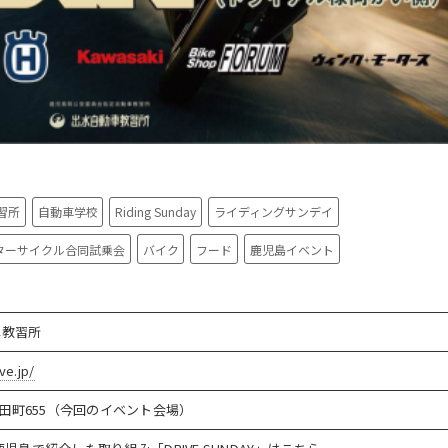
習所
自動車学校
Riding Sunday
ライディングサンデイ
ターサイクル合同試乗会
バイク
フード
鹿児島イベント
車教習所
ve.jp/
田町655（今回のイベント会場）