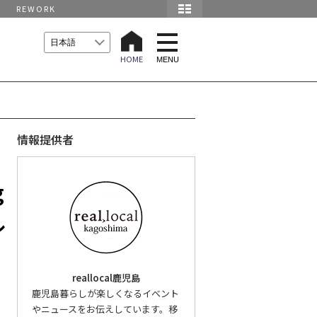
REWORK
t
o
HOME
g
MENU
g
l
e
n
a
v
i
情報提供者
g
a
t
i
g
o
n
ル
reallocal鹿児島
鹿児島暮らしが楽しくなるイベント
やニュースをお伝えしています。移