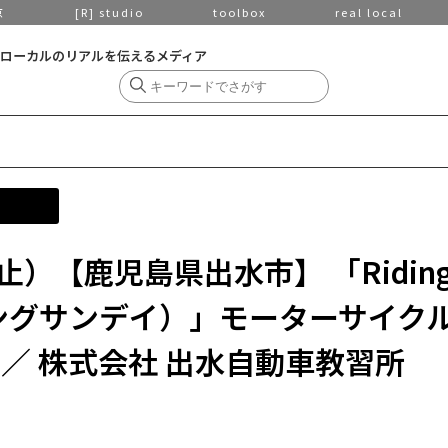
京
[R] studio
toolbox
real local
ローカルのリアルを伝えるメディア
）【鹿児島県出水市】 「Ridin
ィングサンデイ）」モーターサイク
／ 株式会社 出水自動車教習所