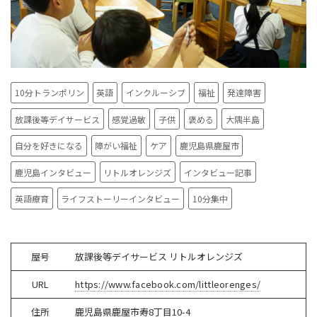
10分トランポリン
英語
インクルーシブ
福祉
発達障害
放課後等デイサービス
感覚過敏
子供
褒める
大隅半島
自分を好きになる
障がい福祉
ケア
鹿児島県鹿屋市
鹿児島インタビュー
リトルオレンジズ
インタビュー記事
英語療育
ライフストーリーインタビュー
10分集中
屋号
放課後等デイサービス リトルオレンジズ
URL
https://www.facebook.com/littleorenges/
住所
鹿児島県鹿屋市寿
8
丁目
10-4