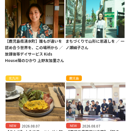
【鹿児島県湧水町】誰もが違いを
まちづくりで山形に恩返しを ／ 一
認め合う世界を、この場所から ／
ノ瀬絹子さん
放課後等デイサービス Kids
House陽のひかり 上野友加里さん
北九州
鹿児島
NEW
NEW
2026.08.07
2026.08.07