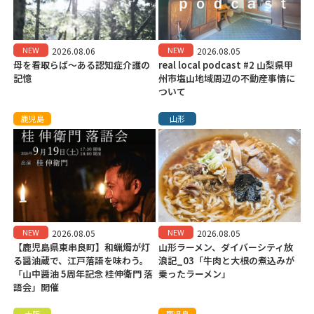
NEW
NEW
2026.08.06
2026.08.05
母を看取らば～ある認知症介護の
real local podcast #2 山梨県甲
記憶
州市塩山地域周辺の不動産事情に
ついて
鹿児島
山形
NEW
NEW
2026.08.05
2026.08.05
【鹿児島県東串良町】和蝋燭が灯
山形ラーメン、ダイバーシティ放
る醤油蔵で、江戸落語を味わう。
浪記_03「牛肉と大根の煮込みが
「山中醤油 5周年記念 桂伸衛門 落
乗ったラーメン」
語会」開催