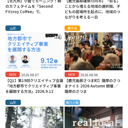
【北九州】小倉でモーニング！朝
【鹿児島県薩摩川内市】「知る」
のカフェタイムを「Second
ことから増える地域の選択肢。子
Fitzroy Coffee」で。
どもの居場所を起点に、地域のつ
ながりを考える一日
山形
鹿児島
NEW
NEW
2026.08.07
2026.08.06
【Q1】第19回クリエイティブ会議
【鹿児島県さつま町】薩摩のさつ
「地方都市でクリエイティブ事業
まナイト 2026 Autumn 開催 ／
を展開する方法」2026.9.12
薩摩のさつま
山形
南八ヶ岳