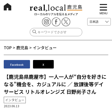
t
o
g
MENU
ローカルのリアルを伝えるメディア
g
l
e
n
a
v
i
g
TOP
>
鹿児島
>
インタビュー
a
t
i
o
n
Facebook
X
【鹿児島県鹿屋市】一人一人が“自分を好きに
なる”機会を、カジュアルに ／ 放課後等デイ
サービス リトルオレンジズ 日野尚子さん
インタビュー
2023.06.13