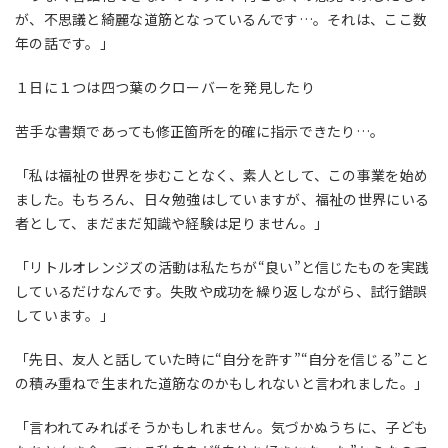
が、不思議と綺麗な道筋となっているんです
…
。それは、ここ数
年の話です。」
１日に１つは四つ葉のクローバーを発見したり
苦手な書類であっても修正箇所を的確に指示できたり
…
。
「私は福祉の世界を歩むことなく、素人として、この事業を始め
ました。もちろん、日々勉強はしていますが、福祉の世界にいる
者として、まだまだ知識や経験は足りません。」
「リトルオレンジズの活動は私たちが“良い”と信じたものを実践
しているだけなんです。失敗や成功を繰り返しながら、試行錯誤
しています。」
「先日、友人と話していた時に“自分を許す”“自分を信じる”こと
の積み重ねで生まれた道筋なのかもしれないと言われました。」
「言われてみればそうかもしれません。気づかぬうちに、子ども