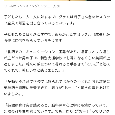
リトルオレンジズイングリッシュ 入り口
子どもたち一人一人に対するプログラムは尚子さん含めたスタッ
フ全員で知恵を出し合っているといいます。
子どもたちと日々過ごす中で、彼らが起こすミラクル（成長）か
ら逆に自信をもらっているそうです。
「
言語でのコミュニケーションに困難があり、返答もオウム返し
が主だった男の子
は、
特別支援学校
でも噂になるくらい英語が上
達しました。将来の夢について尋ねると手書きで“えいご”と答え
てくれて、美しいなと感じました。」
「
多動や不注意で学校では怒られてばかりの子どもたちも次第に
英単語を綺麗に発音できて、周りが“おー！”と驚きの声をあげて
いました
。」
「英語療育は突き詰めると、脳科学や心理学にも繋がっていて、
無限の可能性を感じています。でも、周りに“おー！”ってリアク