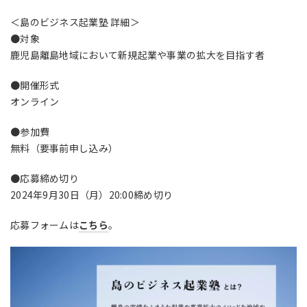
＜島のビジネス起業塾 詳細＞
●対象
鹿児島離島地域において新規起業や事業の拡大を目指す者
●
開催形式
オンライン
●
参加費
無料（要事前申し込み）
●
応募締め切り
2024
年
9
月
30
日（月）
20:00
締め切り
応募フォームは
こちら
。