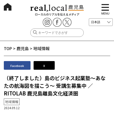
t
o
g
MENU
ローカルのリアルを伝えるメディア
g
l
e
n
a
v
i
g
TOP
>
鹿児島
>
地域情報
a
t
i
o
n
Facebook
X
（終了しました）島のビジネス起業塾〜あな
たの航海図を描こう〜 受講生募集中 ／
RITOLAB 鹿児島離島文化経済圏
地域情報
2024.09.12