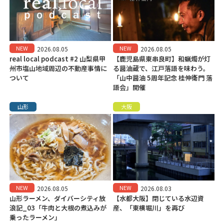
NEW
NEW
2026.08.05
2026.08.05
real local podcast #2 山梨県甲
【鹿児島県東串良町】和蝋燭が灯
州市塩山地域周辺の不動産事情に
る醤油蔵で、江戸落語を味わう。
ついて
「山中醤油 5周年記念 桂伸衛門 落
語会」開催
山形
大阪
NEW
NEW
2026.08.05
2026.08.03
山形ラーメン、ダイバーシティ放
【水都大阪】閉じている水辺資
浪記_03「牛肉と大根の煮込みが
産、「東横堀川」を再び
乗ったラーメン」