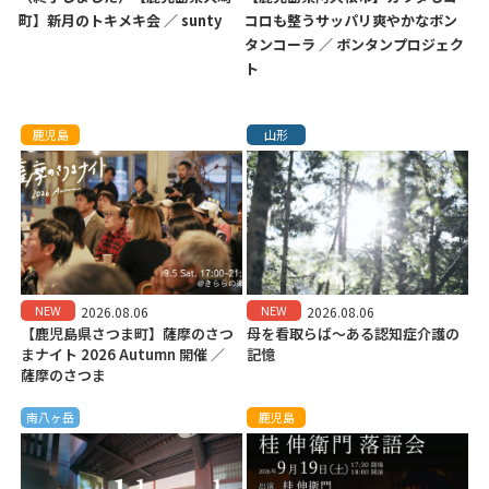
町】新月のトキメキ会 ／ sunty
コロも整うサッパリ爽やかなボン
タンコーラ ／ ボンタンプロジェク
ト
鹿児島
山形
NEW
NEW
2026.08.06
2026.08.06
【鹿児島県さつま町】薩摩のさつ
母を看取らば～ある認知症介護の
まナイト 2026 Autumn 開催 ／
記憶
薩摩のさつま
南八ヶ岳
鹿児島