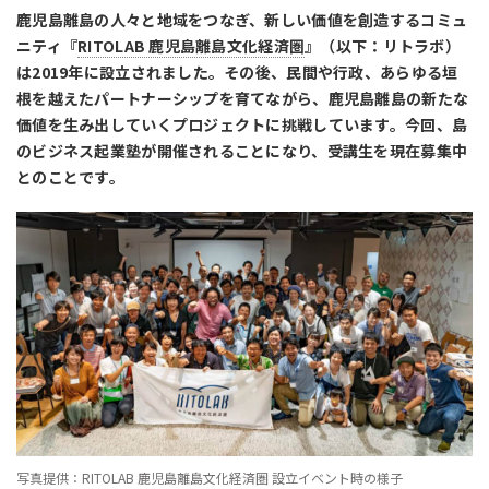
鹿児島離島の人々と地域をつなぎ、新しい価値を創造するコミュ
ニティ『
RITOLAB
鹿児島離島文化経済圏
』（以下：リトラボ）
は
2019
年に設立されました。その後、民間や行政、あらゆる垣
根を越えたパートナーシップを育てながら、鹿児島離島の新たな
価値を生み出していくプロジェクトに挑戦しています。今回、島
のビジネス起業塾が開催されることになり、受講生を現在募集中
とのことです。
写真提供：RITOLAB 鹿児島離島文化経済圏 設立イベント時の様子