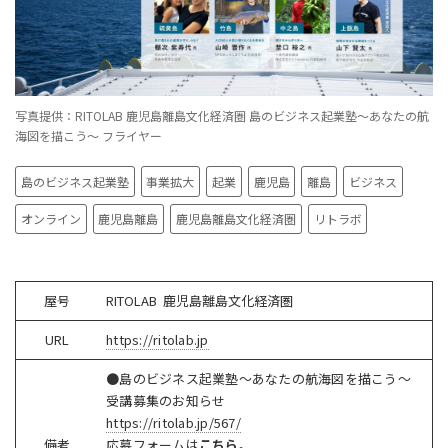
写真提供：RITOLAB 鹿児島離島文化経済圏 島のビジネス起業塾〜あなたの航
海図を描こう〜 フライヤー
島のビジネス起業塾
事業拡大
起業
鹿児島
離島
ビジネス
オンライン
鹿児島離島
鹿児島離島文化経済圏
リトラボ
屋号
RITOLAB
鹿児島離島文化経済圏
URL
https://ritolab.jp
●島のビジネス起業塾〜あなたの航海図を描こう〜
受講募集のお知らせ
https://ritolab.jp/567/
備考
応募フォームは
こちら
。