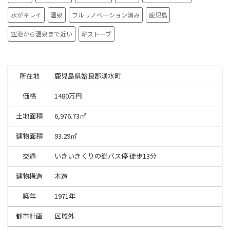
水がキレイ
温泉
フルリノベーション済み
鹿児島
空港から温泉まで近い
薪ストーブ
所在地
鹿児島県姶良郡湧水町
価格
1480万円
土地面積
6,976.73㎡
建物面積
93.29㎡
交通
いきいきくりの郷バス停 徒歩13分
建物構造
木造
築年
1971年
都市計画
区域外