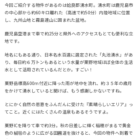
今回ご紹介する物件があるのは姶良郡湧水町。湧水町は鹿児島市
の中心部から約60キロ離れた（高速で約50分）内陸地域に位置
し、九州山地と霧島連山に囲まれた盆地。
鹿児島空港まで車で約25分と県外へのアクセスもとても便利な立
地です。
地名にもある通り、日本名水百選に選定された「丸池湧水」があ
り、毎日約６万トンもあるという水量が栗野地域ほぼ全体の生活
水として活用されているんだとか。すごい！
栗野岳標高600ｍ付近に降った雨が地中を流れ、約３５年の歳月
をかけて湧水していると聞けば、もう感謝しかないですね。
とにかく自然の恩恵をふんだんに受けた『素晴らしいエリア』っ
てこと。近くにはたくさんの温泉もあるそうですよ。
栗野ICを降りて車で約3分。秋の日差しに輝く稲穂がまるで黄金
色の絨毯のように広がる田圃道を抜けると、今回の物件へ到着で