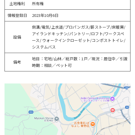
土地権利
所有権
情報登録日
2023年10月6日
側溝/電気/上水道/プロパンガス/薪ストーブ/床暖房/
アイランドキッチン/パントリー/ロフト/ワークスペ
設備
ース/ ウォークインクローゼット/コンポストトイレ/
システムバス
地目：宅地/山林／総戸数：1戸／現況：居住中／引渡
備考
時期：相談／ペット可