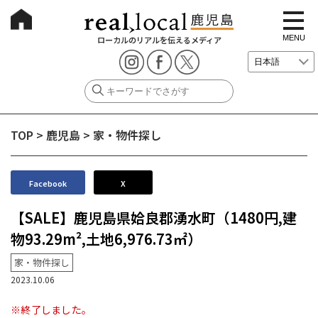
t
o
g
MENU
ローカルのリアルを伝えるメディア
g
l
e
n
a
v
i
g
TOP
>
鹿児島
>
家・物件探し
a
t
i
o
n
Facebook
X
【SALE】鹿児島県姶良郡湧水町（1480円,建
物93.29m²,土地6,976.73㎡）
家・物件探し
2023.10.06
※終了しました。