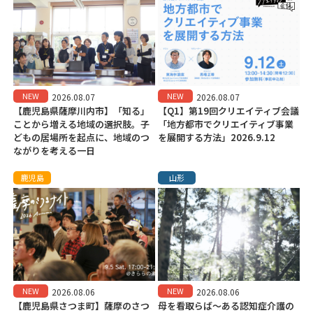
NEW
NEW
2026.08.07
2026.08.07
【鹿児島県薩摩川内市】「知る」
【Q1】第19回クリエイティブ会議
ことから増える地域の選択肢。子
「地方都市でクリエイティブ事業
どもの居場所を起点に、地域のつ
を展開する方法」2026.9.12
ながりを考える一日
鹿児島
山形
NEW
NEW
2026.08.06
2026.08.06
【鹿児島県さつま町】薩摩のさつ
母を看取らば～ある認知症介護の