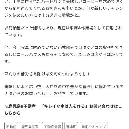
ア。丁寧に作られたハードパンと美味しいコーヒーを求めて遠く
から足を運んでくれるお客さんも多いとか。何か新しいチャレン
ジを始めたい方には十分過ぎる環境かと。
以前納屋だった建物もあり、現在は車庫&作業場として使用され
ています。
他、今回写真に納めていない山林部分ではタケノコの収穫もでき
るしビニールハウスもあるそうなので、楽しみは広がるばかりで
す。
草刈りの苦労さえ除けば文句のつけようなし！
美味しい水と広い空、大自然の中で豊かな暮らしに憧れているア
ナタからのお問い合わせ、お待ちしています。
※鹿児島R不動産 「キレイな水は人を作る」お問い合わせはこ
ちらから
不動産
鹿児島売買
不動産情報
湧水町
自宅でキャンプ