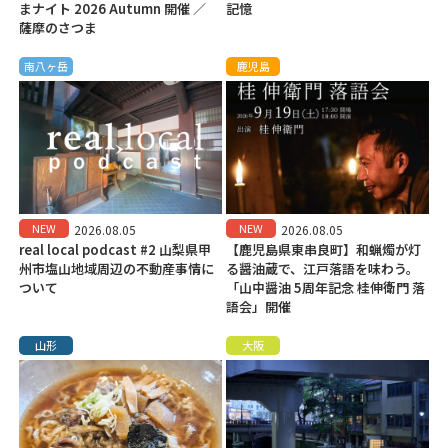
まナイト 2026 Autumn 開催 ／
記憶
薩摩のさつま
南八ヶ岳
鹿児島
NEW
NEW
2026.08.05
2026.08.05
real local podcast #2 山梨県甲
【鹿児島県東串良町】和蝋燭が灯
州市塩山地域周辺の不動産事情に
る醤油蔵で、江戸落語を味わう。
ついて
「山中醤油 5周年記念 桂伸衛門 落
語会」開催
山形
大阪