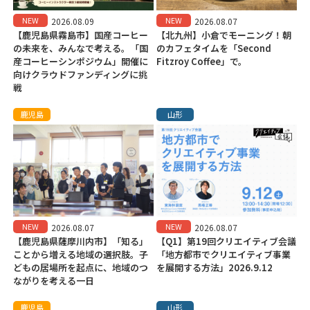
NEW
NEW
2026.08.09
2026.08.07
【鹿児島県霧島市】国産コーヒー
【北九州】小倉でモーニング！朝
の未来を、みんなで考える。「国
のカフェタイムを「Second
産コーヒーシンポジウム」開催に
Fitzroy Coffee」で。
向けクラウドファンディングに挑
戦
鹿児島
山形
NEW
NEW
2026.08.07
2026.08.07
【鹿児島県薩摩川内市】「知る」
【Q1】第19回クリエイティブ会議
ことから増える地域の選択肢。子
「地方都市でクリエイティブ事業
どもの居場所を起点に、地域のつ
を展開する方法」2026.9.12
ながりを考える一日
鹿児島
山形