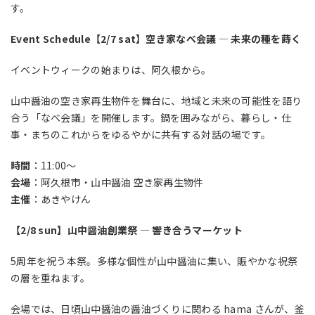
す。
Event Schedule【2/7 sat】空き家なべ会議 — 未来の種を蒔く
イベントウィークの始まりは、阿久根から。
山中醤油の空き家再生物件を舞台に、地域と未来の可能性を語り
合う「なべ会議」を開催します。鍋を囲みながら、暮らし・仕
事・まちのこれからをゆるやかに共有する対話の場です。
時間
：11:00〜
会場
：阿久根市・山中醤油 空き家再生物件
主催
：あきやけん
【2/8 sun】山中醤油創業祭 — 響き合うマーケット
5周年を祝う本祭。多様な個性が山中醤油に集い、賑やかな祝祭
の層を重ねます。
会場では、日頃山中醤油の醤油づくりに関わる hama さんが、釜