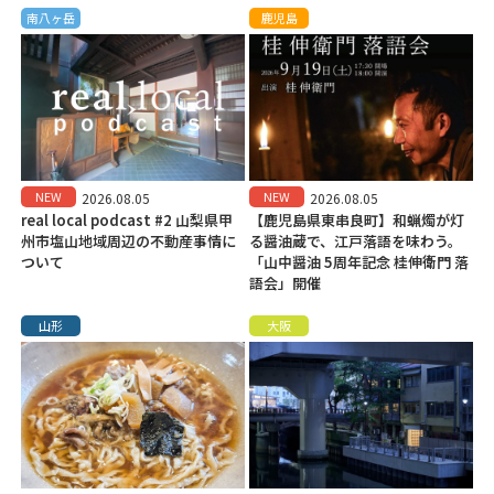
南八ヶ岳
鹿児島
NEW
NEW
2026.08.05
2026.08.05
real local podcast #2 山梨県甲
【鹿児島県東串良町】和蝋燭が灯
州市塩山地域周辺の不動産事情に
る醤油蔵で、江戸落語を味わう。
ついて
「山中醤油 5周年記念 桂伸衛門 落
語会」開催
山形
大阪