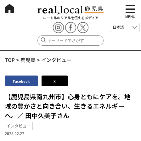
t
o
g
MENU
ローカルのリアルを伝えるメディア
g
l
e
n
a
v
i
g
TOP
>
鹿児島
>
インタビュー
a
t
i
o
n
Facebook
X
【鹿児島県南九州市】心身ともにケアを。地
域の豊かさと向き合い、生きるエネルギー
へ。／ 田中久美子さん
インタビュー
2025.02.27