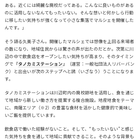
ある。近くには綺麗な廃校だってある。こんなに良いものがある
のに活用しないなんてもったいない。そんな想いと何かしら行動
に移したい気持ちが強くなって小さな集落でマルシェを開催した
んです。」
そう語る久美子さん。開催したマルシェでは想像を上回る来場者
の数になり、地域住民からは驚きの声が出たのだとか。次第に川
辺の中で飲食店をオープンしたい気持ちが高まり、そのタイミン
グで『
タノカミステーション
』（運営：一般社団法人リバーバン
ク）と出会いが次のステップへと誘（いざなう）うことになりま
す。
タノカミステーションは川辺町内の廃校跡地を活用し、食を通じ
て地域から新しい働き方を提案する複合施設。地産地食をテーマ
に、南薩エリア
（※2）
の豊富な食材を活かした健康的で美味し
いご飯を提供しています。
飲食店で働いた経験がないこと。そして、“もったいない”と感じ
た気持ちを食を通して地
域に貢献できること。そのような背景も