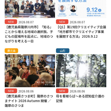
NEW
NEW
2026.08.07
2026.08.07
【鹿児島県薩摩川内市】「知る」
【Q1】第19回クリエイティブ会議
ことから増える地域の選択肢。子
「地方都市でクリエイティブ事業
どもの居場所を起点に、地域のつ
を展開する方法」2026.9.12
ながりを考える一日
鹿児島
山形
NEW
NEW
2026.08.06
2026.08.06
【鹿児島県さつま町】薩摩のさつ
母を看取らば～ある認知症介護の
まナイト 2026 Autumn 開催 ／
記憶
薩摩のさつま