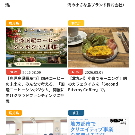
活。
海の小さな島ブランド株式会社）
鹿児島
北九州
NEW
NEW
2026.08.09
2026.08.07
【鹿児島県霧島市】国産コーヒー
【北九州】小倉でモーニング！朝
の未来を、みんなで考える。「国
のカフェタイムを「Second
産コーヒーシンポジウム」開催に
Fitzroy Coffee」で。
向けクラウドファンディングに挑
戦
鹿児島
山形