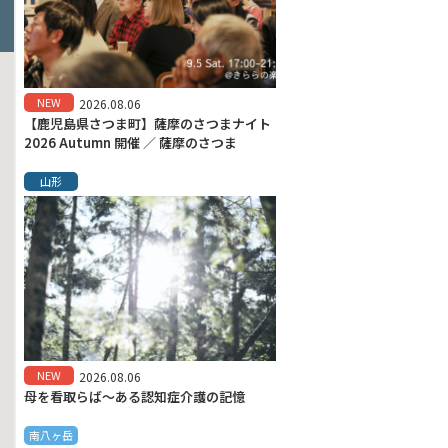
NEW
2026.08.06
【鹿児島県さつま町】薩摩のさつまナイト
2026 Autumn 開催 ／ 薩摩のさつま
山形
NEW
2026.08.06
母を看取らば～ある認知症介護の記憶
南八ヶ岳