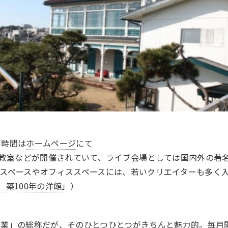
・時間は
ホームページ
にて
種教室などが開催されていて、ライブ会場としては国内外の著
スペースやオフィススペースには、若いクリエイターも多く
、築100年の洋館
」
）
事業」の総称だが、そのひとつひとつがきちんと魅力的。毎月