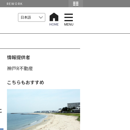
REWORK
t
o
HOME
g
MENU
g
l
e
n
a
v
i
情報提供者
g
a
神戸R不動産
t
i
o
こちらもおすすめ
n
こ