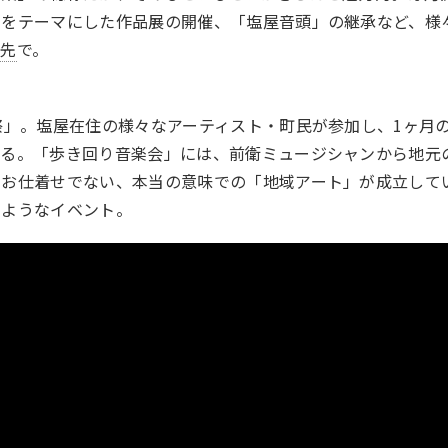
街をテーマにした作品展の開催、「塩屋音頭」の継承など、様
ク先
で。
祭」。塩屋在住の様々なアーティスト・町民が参加し、1ヶ月
れる。「歩き回り音楽会」には、前衛ミュージシャンから地元
。お仕着せでない、本当の意味での「地域アート」が成立して
るようなイベント。