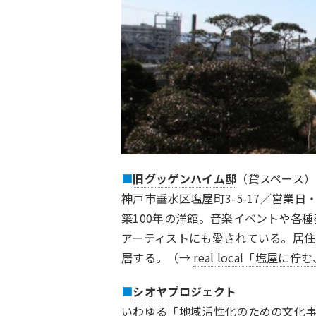
■
旧グッゲンハイム邸
（貸スペース）
神戸市垂水区塩屋町3-5-17／
営業日
築100年の洋館。音楽イベントや各
アーティストにも愛されている。居住
居する。（→
real local「
塩屋に佇む
■
シオヤプロジェクト
いわゆる「地域活性化のための文化