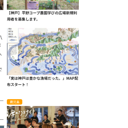
【神戸】平野コープ農園学びの広場新規利
用者を募集します。
八
洋
人
で
「実は神戸は豊かな漁場だった。」MAP配
布スタート！
鹿児島