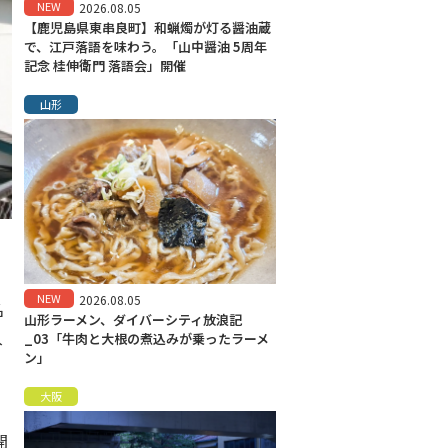
NEW
2026.08.05
【鹿児島県東串良町】和蝋燭が灯る醤油蔵
で、江戸落語を味わう。「山中醤油 5周年
記念 桂伸衛門 落語会」開催
山形
NEW
2026.08.05
名
山形ラーメン、ダイバーシティ放浪記
入
_03「牛肉と大根の煮込みが乗ったラーメ
ン」
大阪
開