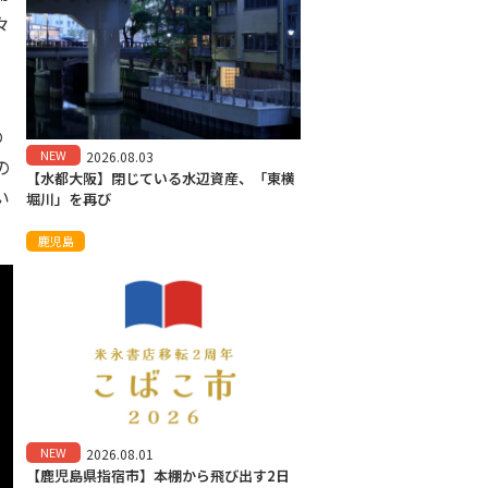
々
の
NEW
2026.08.03
の
【水都大阪】閉じている水辺資産、「東横
い
堀川」を再び
鹿児島
NEW
2026.08.01
【鹿児島県指宿市】本棚から飛び出す2日