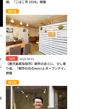
間。「こばこ市 2026」開催
鹿児島
タ
NEW
2026.08.01
【鹿児島県指宿市】朝市のあとに、少し寄
心
り道。「朝市の日のwacca.オープンデイ」
開催
鹿児島
年