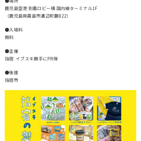
●場所
鹿児島空港 到着ロビー横 国内線ターミナル1F
（鹿児島県霧島市溝辺町麓822）
●入場料
無料
●主催
指宿 イブスキ勝手にPR隊
●後援
指宿市