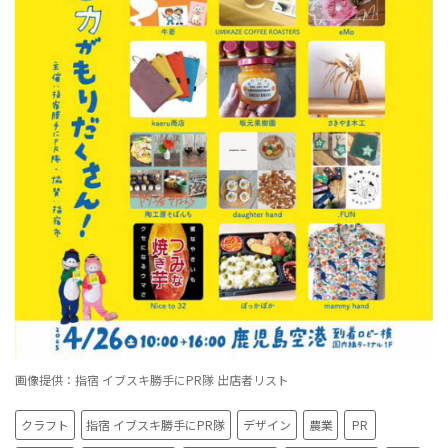
画像提供：指宿 イブスキ勝手にPR隊 出店者リスト
クラフト
指宿 イブスキ勝手にPR隊
デザイン
農業
PR