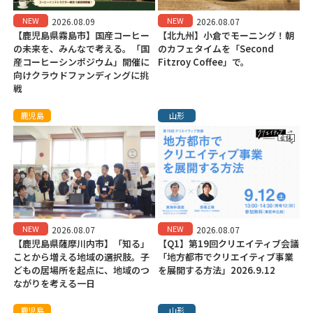
NEW
NEW
2026.08.09
2026.08.07
【鹿児島県霧島市】国産コーヒー
【北九州】小倉でモーニング！朝
の未来を、みんなで考える。「国
のカフェタイムを「Second
産コーヒーシンポジウム」開催に
Fitzroy Coffee」で。
向けクラウドファンディングに挑
戦
鹿児島
山形
NEW
NEW
2026.08.07
2026.08.07
【鹿児島県薩摩川内市】「知る」
【Q1】第19回クリエイティブ会議
ことから増える地域の選択肢。子
「地方都市でクリエイティブ事業
どもの居場所を起点に、地域のつ
を展開する方法」2026.9.12
ながりを考える一日
鹿児島
山形