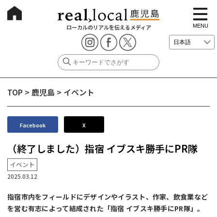
t
o
g
MENU
ローカルのリアルを伝えるメディア
g
l
e
n
a
v
i
g
TOP
>
鹿児島
>
イベント
a
t
i
o
n
Facebook
X
（終了しました）指宿 イブスキ勝手にPR隊
イベント
2025.03.12
指宿市内をフィールドにデザインやイラスト、作家、飲食業など
を営む有志によって結成された「指宿 イブスキ勝手にPR隊」。