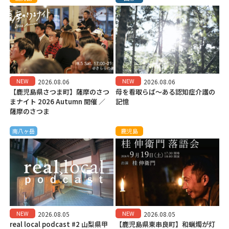
NEW
NEW
2026.08.06
2026.08.06
【鹿児島県さつま町】薩摩のさつ
母を看取らば～ある認知症介護の
まナイト 2026 Autumn 開催 ／
記憶
薩摩のさつま
南八ヶ岳
鹿児島
NEW
NEW
2026.08.05
2026.08.05
real local podcast #2 山梨県甲
【鹿児島県東串良町】和蝋燭が灯