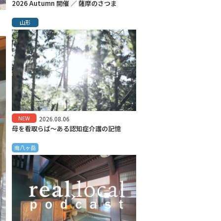
2026 Autumn 開催 ／ 薩摩のさつま
山形
NEW
2026.08.06
母を看取らば～ある認知症介護の記憶
南八ヶ岳