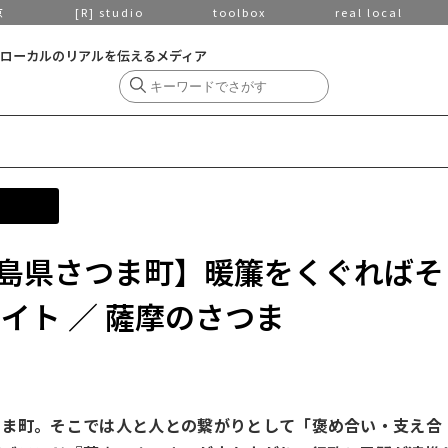
京
[R] studio
toolbox
real local
ローカルのリアルを伝えるメディア
島県さつま町】暖簾をくぐればそ
イト ／ 薩摩のさつま
つま町。そこでは人と人との繋がりとして「褒め合い・支え合