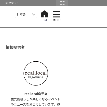
REWORK
t
o
HOME
g
MENU
g
l
e
n
a
v
i
情報提供者
g
a
t
i
o
n
reallocal鹿児島
鹿児島暮らしが楽しくなるイベント
やニュースをお伝えしています。移