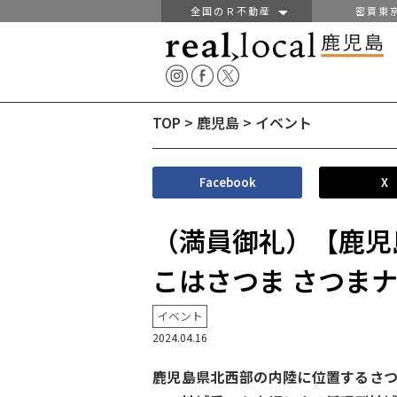
全国のＲ不動産
密買東
TOP
>
鹿児島
>
イベント
Facebook
X
（満員御礼）【鹿児
こはさつま さつまナ
イベント
2024.04.16
鹿児島県北西部の内陸に位置するさ