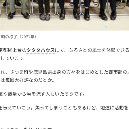
時の様子（2022年）
京都尾上台の
タタタハウス
にて、ふるさとの風土を体験でき
しています。
訪れ、
さつま町や鹿児島県出身の方々をはじめとした
都市部の
間は
毎回大好評なのだとか。
葉や熱量から涙を流す人もいたそうです。
を伝えていこう。焦ってしまうこともあるけど、地道に活動を