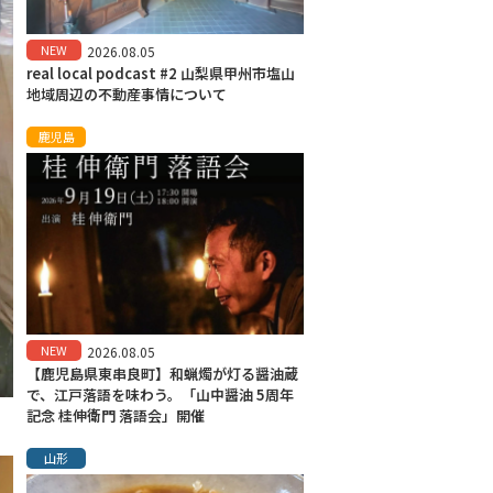
NEW
2026.08.05
real local podcast #2 山梨県甲州市塩山
地域周辺の不動産事情について
鹿児島
NEW
2026.08.05
【鹿児島県東串良町】和蝋燭が灯る醤油蔵
で、江戸落語を味わう。「山中醤油 5周年
記念 桂伸衛門 落語会」開催
山形