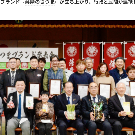
域ブランド『
薩摩のさつま
』が立ち上がり、行政と民間が連携