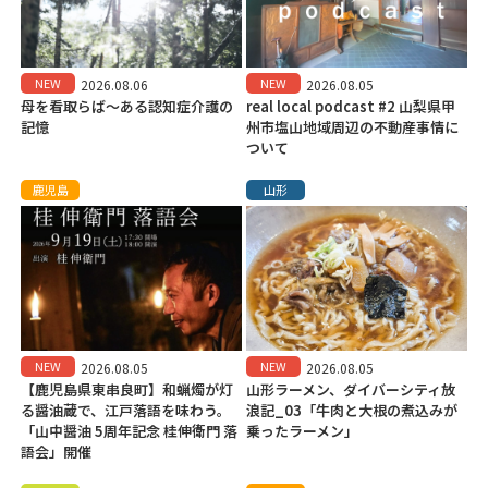
NEW
NEW
2026.08.06
2026.08.05
母を看取らば～ある認知症介護の
real local podcast #2 山梨県甲
記憶
州市塩山地域周辺の不動産事情に
ついて
鹿児島
山形
NEW
NEW
2026.08.05
2026.08.05
【鹿児島県東串良町】和蝋燭が灯
山形ラーメン、ダイバーシティ放
る醤油蔵で、江戸落語を味わう。
浪記_03「牛肉と大根の煮込みが
「山中醤油 5周年記念 桂伸衛門 落
乗ったラーメン」
語会」開催