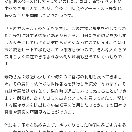
が宿泊スペースとして考えていました。コロナ渦でイベントが
中々できませんでしたが、今後は上映会やアーティスト展など、
様々なことを開催していきたいです。
『塩屋ホステル』の名前もですし、この建物と敷地を残してくれ
たご先祖に対する感謝があるからこそ、自分たちの想いを少しず
つカタチにしていきたい気持ちが強くなってきています。今は仕
事と旅をセットで移動されている方も多いので、そんな人たちが
気持ちよく滞在できるような体制や環境も整えていくつもりで
す。
寿乃さん：
最近は少しずつ海外のお客様の利用も戻ってきまし
た。その度に、私たちも世界各地を旅行した気分になれます。そ
れは会話だけではなく、滞在時の過ごし方でも感じることができ
ます。例えば、あまりゴミを出さないものを買っていたり、移動
する際はガスを排出しない自転車を使用したりとか。その国々の
習慣や意識を垣間見ることができます。
他にも、予定を詰め込まず、ゆっくりとした時間を過ごす方も多
く、色々な視点でお客様から教えていただくことばかりです。そ