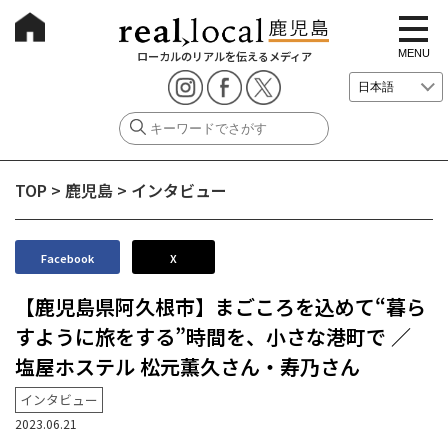
t
o
g
MENU
ローカルのリアルを伝えるメディア
g
l
e
n
a
v
i
g
TOP
>
鹿児島
>
インタビュー
a
t
i
o
n
Facebook
X
【鹿児島県阿久根市】まごころを込めて“暮ら
すように旅をする”時間を、小さな港町で ／
塩屋ホステル 松元薫久さん・寿乃さん
インタビュー
2023.06.21