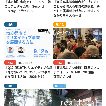
【北九州】小倉でモーニング！朝
【鹿児島県薩摩川内市】「知る」
のカフェタイムを「Second
ことから増える地域の選択肢。子
Fitzroy Coffee」で。
どもの居場所を起点に、地域のつ
ながりを考える一日
山形
鹿児島
NEW
NEW
2026.08.07
2026.08.06
【Q1】第19回クリエイティブ会議
【鹿児島県さつま町】薩摩のさつ
「地方都市でクリエイティブ事業
まナイト 2026 Autumn 開催 ／
を展開する方法」2026.9.12
薩摩のさつま
山形
南八ヶ岳