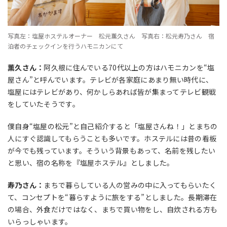
写真左：塩屋ホステルオーナー 松元薫久さん 写真右：松元寿乃さん 宿
泊者のチェックインを行うハモニカンにて
薫久さん：
阿久根に住んでいる
70
代以上の方はハモニカンを“塩
屋さん”と呼んでいます。テレビが各家庭にあまり無い時代に、
塩屋にはテレビがあり、何かしらあれば皆が集まってテレビ観戦
をしていたそうです。
僕自身“塩屋の松元”と自己紹介すると「塩屋さんね！」とまちの
人にすぐ認識してもらうことも多いです。ホステルには昔の看板
が今でも残っています。そういう背景もあって、名前を残したい
と思い、宿の名称を『塩屋ホステル』としました。
寿乃さん：
まちで暮らしている人の営みの中に入ってもらいたく
て、コンセプトを“暮らすように旅をする”としました。長期滞在
の場合、外食だけではなく、まちで買い物をし、自炊される方も
いらっしゃいます。