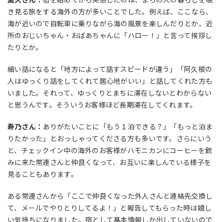
き見る旅をする海外の方が多いことでした。例えば、ここなら、
海が近いので自転車に乗りながら海の風景を楽しんだりとか、近
所のおじいちゃん・おばあちゃんに「ハロー！」と言って挨拶し
たりとか。
細い話になると「地方によって話すスピードが違う」「阿久根の
人はゆっくり話をしてくれて居心地がいい」と話してくれた方も
いました。それって、ゆっくりとまちに滞在しないとわからない
と思うんです。そういうお客様ほど長期滞在してくれます。
寿乃さん：
ありがたいことに「もう１泊できる？」「もっと泊ま
りたかった」とおっしゃってくださる方も多いです。さらにいう
と、チェックイン中の海外のお客様がハモニカンにコーヒーを飲
みに来た常連さんと仲良くなって、お互いに楽しんでいる様子を
見ることもあります。
ある常連さんから「ここで仲良くなった外人さんと連絡先交換し
て、メールでやりとりしてるよ！」と報告してもらった時は嬉し
い気持ちになりました。宿として基本情報しか出していないので