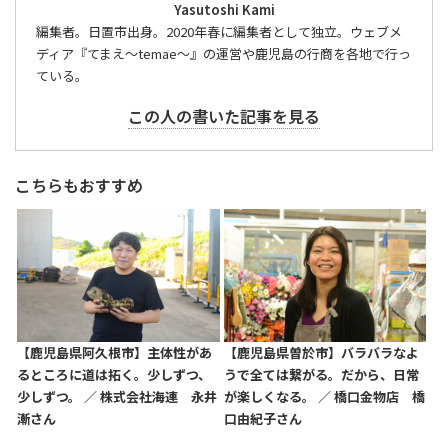
Yasutoshi Kami
編集者。日置市出身。2020年春に編集者として独立。ウェブメ
ディア『てまえ～temae～』の運営や鹿児島の行商を各地で行っ
ている。
この人の書いた記事を見る
こちらもおすすめ
【鹿児島県阿久根市】主体性があ
【鹿児島県曽於市】バラバラなよ
るところに道は拓く。少しずつ、
うで全ては繋がる。だから、日常
少しずつ。 ／ 株式会社海連 永井
が楽しくなる。 ／ 橋口金物店 橋
漸さん
口由紀子さん