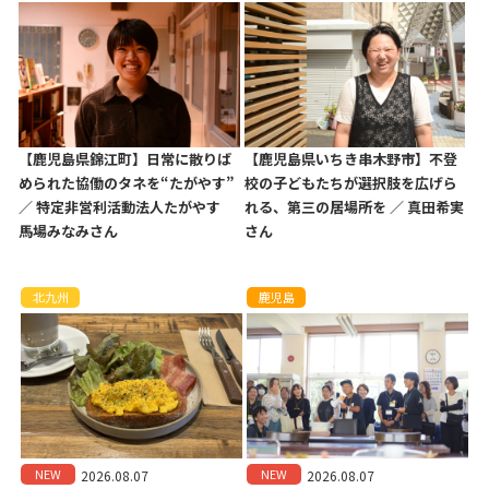
【鹿児島県錦江町】日常に散りば
【鹿児島県いちき串木野市】不登
められた協働のタネを“たがやす”
校の子どもたちが選択肢を広げら
／ 特定非営利活動法人たがやす
れる、第三の居場所を ／ 真田希実
馬場みなみさん
さん
北九州
鹿児島
NEW
NEW
2026.08.07
2026.08.07