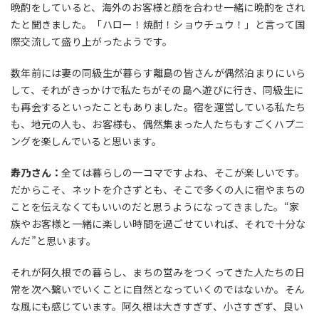
晩酌をしていると、海外のお客様と顔を合わせ一緒に晩酌をされ
たと聞きました。「ハロー！焼酎！ショウチュウ！」と言って国
際交流して盛り上がったようです。
数年前には妻の同級生が暮らす離島の皆さんが偶然泊まりにいら
して、それがきっかけで私たちがその島へ遊びに行き、同級生に
も再会するといったこともありました。宿を運営している私たち
も、地元の人も、お客様も、偶然集まった人たちもすごくハプニ
ングを楽しんでいると思います。
寿乃さん：
全ては暮らしの一コマですよね、そこが楽しいです。
だからこそ、ネットを介さずとも、そこで多くの人に宿やまちの
ことを伝えなくてもいいのだと思うようになってきました。“家
族やお客様と一緒に楽しい時間を過ごせていれば、それで十分な
んだ”と思います。
それが阿久根での暮らし、まちの営みをつくってきた人たちの日
常を次へ繋いでいくことに自然となっていくのではないか。そん
な風にも感じています。阿久根は大きすぎず、小さすぎず、良い