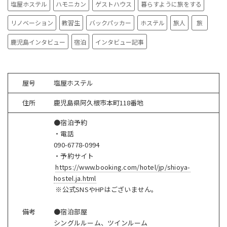
塩屋ホステル
ハモニカン
ゲストハウス
暮らすように旅をする
リノベーション
教習生
バックパッカー
ホステル
旅人
旅
鹿児島インタビュー
宿泊
インタビュー記事
屋号
塩屋ホステル
住所
鹿児島県阿久根市本町
118
番地
●宿泊予約
・電話
090-6778-0994
・
予約サイト
https://www.booking.com/hotel/jp/shioya-
hostel.ja.html
※公式
SNS
や
HP
はございません。
備考
●宿泊部屋
シングルルーム、ツインルーム