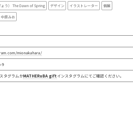
 The Dawn of Spring
デザイン
イラストレーター
個展
中原みお
gram.com/mionakahara/
-9
スタグラムか
MATHERuBA gift
インスタグラムにてご確認ください。