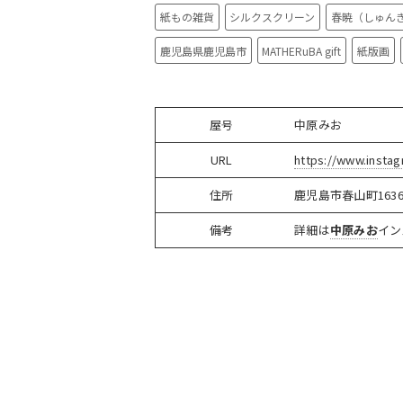
紙もの雑貨
シルクスクリーン
春暁（しゅんぎょう）
鹿児島県鹿児島市
MATHERuBA gift
紙版画
屋号
中原みお
URL
https://www.insta
住所
鹿児島市春山町1636
備考
詳細は
中原みお
イン