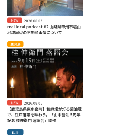
NEW
2026.08.05
real local podcast #2 山梨県甲州市塩山
地域周辺の不動産事情について
鹿児島
NEW
2026.08.05
【鹿児島県東串良町】和蝋燭が灯る醤油蔵
で、江戸落語を味わう。「山中醤油 5周年
記念 桂伸衛門 落語会」開催
山形