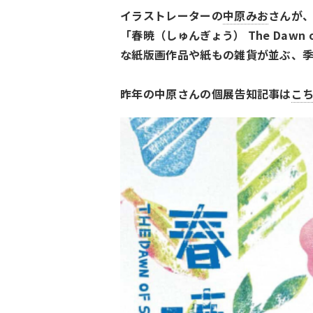
イラストレーターの
中原みお
さんが
「春暁（しゅんぎょう） The Dawn
な紙版画作品や紙もの雑貨が並ぶ、
昨年の中原さんの個展告知記事は
こ