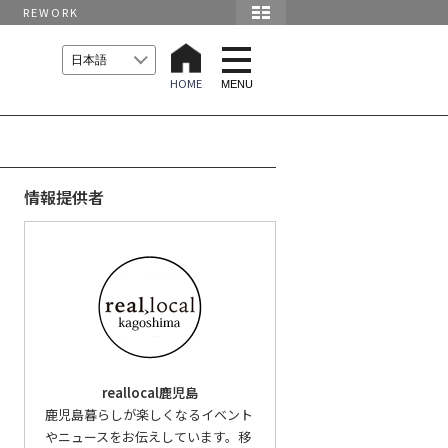
REWORK
t
o
HOME
g
MENU
g
l
e
n
a
v
i
情報提供者
g
a
t
i
o
n
reallocal鹿児島
鹿児島暮らしが楽しくなるイベント
やニュースをお伝えしています。移