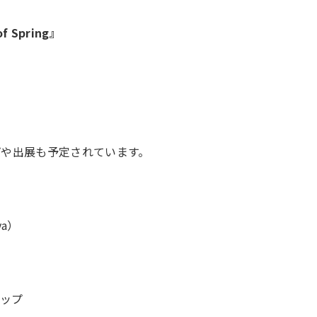
 Spring』
プや出展も予定されています。
ya）
ョップ