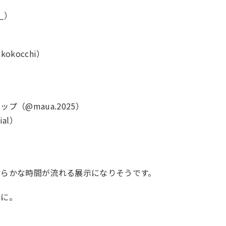
_）
kocchi）
（@maua.2025）
ial）
わらかな時間が流れる展示になりそうです。
けに。