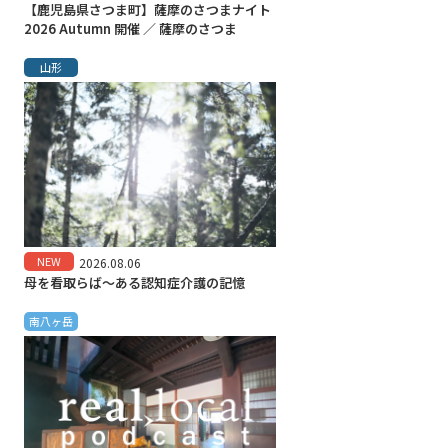
【鹿児島県さつま町】薩摩のさつまナイト
2026 Autumn 開催 ／ 薩摩のさつま
山形
NEW
2026.08.06
母を看取らば～ある認知症介護の記憶
南八ヶ岳