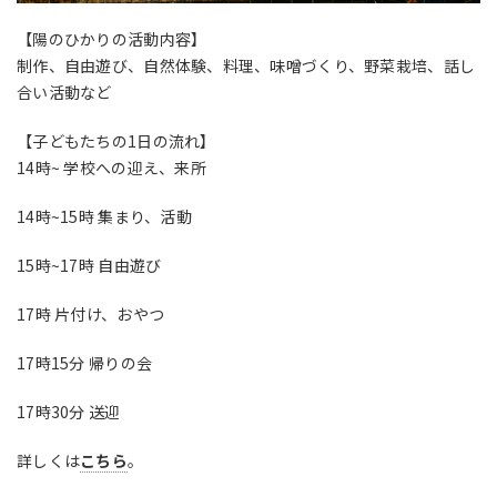
【陽のひかりの活動内容】
制作、自由遊び、自然体験、料理、味噌づくり、野菜栽培、話し
合い活動など
【子どもたちの
1
日の流れ】
14
時
~
学校への迎え、来所
14
時
~15
時 集まり、活動
15
時
~17
時 自由遊び
17
時 片付け、おやつ
17
時
15
分 帰りの会
17
時
30
分 送迎
詳しくは
こちら
。