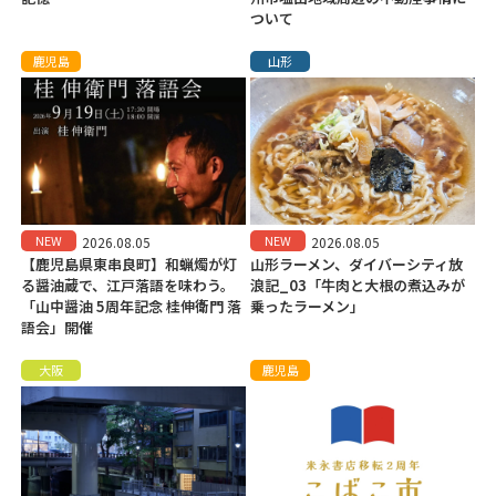
ついて
鹿児島
山形
NEW
NEW
2026.08.05
2026.08.05
【鹿児島県東串良町】和蝋燭が灯
山形ラーメン、ダイバーシティ放
る醤油蔵で、江戸落語を味わう。
浪記_03「牛肉と大根の煮込みが
「山中醤油 5周年記念 桂伸衛門 落
乗ったラーメン」
語会」開催
大阪
鹿児島