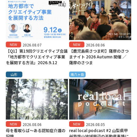
NEW
NEW
2026.08.07
2026.08.06
【Q1】第19回クリエイティブ会議
【鹿児島県さつま町】薩摩のさつ
「地方都市でクリエイティブ事業
まナイト 2026 Autumn 開催 ／
を展開する方法」2026.9.12
薩摩のさつま
山形
南八ヶ岳
NEW
NEW
2026.08.06
2026.08.05
母を看取らば～ある認知症介護の
real local podcast #2 山梨県甲
記憶
州市塩山地域周辺の不動産事情に