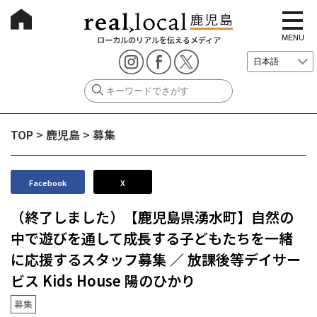
t
o
g
MENU
ローカルのリアルを伝えるメディア
g
l
e
n
a
v
i
g
TOP
>
鹿児島
>
募集
a
t
i
o
n
Facebook
X
（終了しました）【鹿児島県湧水町】自然の
中で遊びを通して成長する子どもたちを一緒
に応援するスタッフ募集 ／ 放課後等デイサー
ビス Kids House 陽のひかり
募集