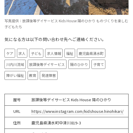
写真提供：放課後等デイサービス Kids House 陽のひかり ものづくりを楽しむ
子どもたち
気になる方は以下の問い合わせ先へご連絡ください。
ケア
求人
子ども
求人情報
福祉
鹿児島県湧水町
川内川流域
放課後等デイサービス
陽のひかり
子育て
障がい福祉
教育
発達障害
屋号
放課後等デイサービス
Kids House
陽のひかり
URL
https://www.instagram.com/kidshouse.hinohikari/
住所
鹿児島県湧水町中津川
819-3