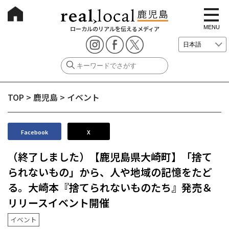
t
o
g
MENU
ローカルのリアルを伝えるメディア
g
l
e
n
a
v
i
g
TOP
>
鹿児島
>
イベント
a
t
i
o
n
Facebook
X
（終了しました）【鹿児島県大崎町】「捨て
られないもの」から、人や地域の記憶をたど
る。大崎本『捨てられないものたち』発売＆
リリースイベント開催
イベント