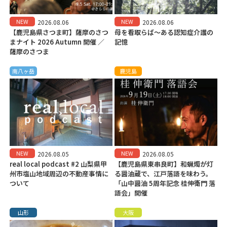
NEW
NEW
2026.08.06
2026.08.06
【鹿児島県さつま町】薩摩のさつ
母を看取らば～ある認知症介護の
まナイト 2026 Autumn 開催 ／
記憶
薩摩のさつま
南八ヶ岳
鹿児島
NEW
NEW
2026.08.05
2026.08.05
real local podcast #2 山梨県甲
【鹿児島県東串良町】和蝋燭が灯
州市塩山地域周辺の不動産事情に
る醤油蔵で、江戸落語を味わう。
ついて
「山中醤油 5周年記念 桂伸衛門 落
語会」開催
山形
大阪