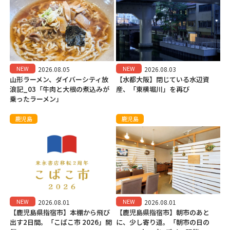
NEW
NEW
2026.08.05
2026.08.03
山形ラーメン、ダイバーシティ放
【水都大阪】閉じている水辺資
浪記_03「牛肉と大根の煮込みが
産、「東横堀川」を再び
乗ったラーメン」
鹿児島
鹿児島
NEW
NEW
2026.08.01
2026.08.01
【鹿児島県指宿市】本棚から飛び
【鹿児島県指宿市】朝市のあと
出す2日間。「こばこ市 2026」開
に、少し寄り道。「朝市の日の