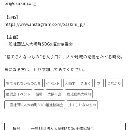
pr@osakini.org
【SNS】
https://www.instagram.com/osakini_pj/
【主催】
一般社団法人大崎町SDGs推進協議会
“捨てられないもの”を入り口に、人や地域の記憶をたどる時間。
気になる方は、ぜひ参加してみてください。
捨てられないものたち
イベント
大崎本
きおく
本
つながり
鹿児島イベント
循環
大隅半島
鹿児島県大崎町
一般社団法人大崎町SDGs推進協議会
捨てられないもの
屋号
一般社団法人大崎町SDGs推進協議会