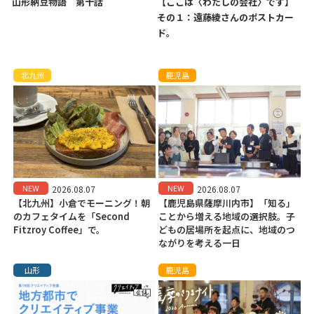
山形納豆物語 第十話
【ここは〈わたしの会社〉です】
その１：遠藤綾さんのポストカー
ド。
北九州
鹿児島
NEW
NEW
2026.08.07
2026.08.07
【北九州】小倉でモーニング！朝
【鹿児島県薩摩川内市】「知る」
のカフェタイムを「Second
ことから増える地域の選択肢。子
Fitzroy Coffee」で。
どもの居場所を起点に、地域のつ
ながりを考える一日
山形
鹿児島