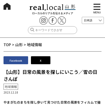
t
o
g
MENU
ローカルのリアルを伝えるメディア
g
l
e
n
a
v
i
g
TOP
>
山形
>
地域情報
a
t
i
o
n
Facebook
X
【山形】日常の風景を探しにいこう／雪の日
さんぽ
地域情報
2023.12.18
やまがたのまちを探し歩いて見つけた日常の風景をフィルムで撮