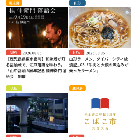
鹿児島
山形
NEW
NEW
2026.08.05
2026.08.05
【鹿児島県東串良町】和蝋燭が灯
山形ラーメン、ダイバーシティ放
る醤油蔵で、江戸落語を味わう。
浪記_03「牛肉と大根の煮込みが
「山中醤油 5周年記念 桂伸衛門 落
乗ったラーメン」
語会」開催
大阪
鹿児島