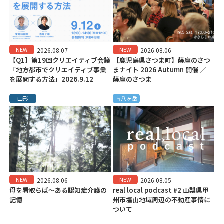
NEW
NEW
2026.08.07
2026.08.06
【Q1】第19回クリエイティブ会議
【鹿児島県さつま町】薩摩のさつ
「地方都市でクリエイティブ事業
まナイト 2026 Autumn 開催 ／
を展開する方法」2026.9.12
薩摩のさつま
山形
南八ヶ岳
NEW
NEW
2026.08.06
2026.08.05
母を看取らば～ある認知症介護の
real local podcast #2 山梨県甲
記憶
州市塩山地域周辺の不動産事情に
ついて