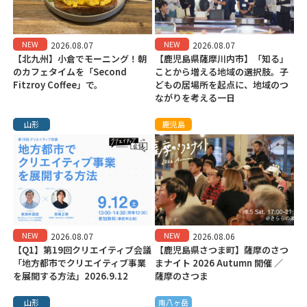
NEW
NEW
2026.08.07
2026.08.07
【北九州】小倉でモーニング！朝
【鹿児島県薩摩川内市】「知る」
のカフェタイムを「Second
ことから増える地域の選択肢。子
Fitzroy Coffee」で。
どもの居場所を起点に、地域のつ
ながりを考える一日
山形
鹿児島
NEW
NEW
2026.08.07
2026.08.06
【Q1】第19回クリエイティブ会議
【鹿児島県さつま町】薩摩のさつ
「地方都市でクリエイティブ事業
まナイト 2026 Autumn 開催 ／
を展開する方法」2026.9.12
薩摩のさつま
山形
南八ヶ岳