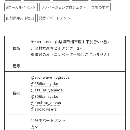
#ローカルイベント
リノベーションプロジェクト
まちの本屋
山梨県甲州市塩山
発酵デパートメント
〒404-0043 山梨県甲州市塩山下於曽537番2
住所
元農林水産省ビルヂング 2Ｆ
※階段のみ（エレベーター等はございません）
屋号
@3rd_wave_logistics
@356bansyako
@atelier_yamada
備考
@356bansyako
@houbou_enzan
＠abcadvisers
発酵デパートメント
方々