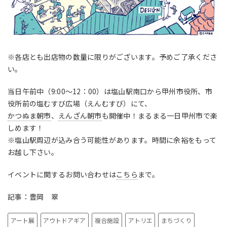
※各店とも出店物の数量に限りがございます。予めご了承くださ
い。
当日午前中（9:00～12：00）は塩山駅南口から甲州市役所、市
役所前の塩むすび広場（えんむすび）にて、
かつぬま朝市
、
えんざん朝市
も開催中！まるまる一日甲州市で楽
しめます！
※塩山駅周辺が込み合う可能性があります。時間に余裕をもって
お越し下さい。
イベントに関するお問い合わせは
こちら
まで。
記事：豊岡 翠
アート展
アウトドアギア
複合施設
アトリエ
まちづくり