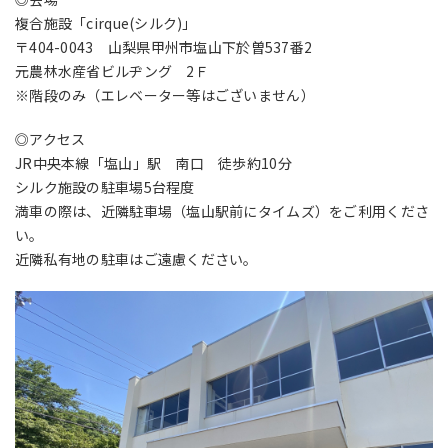
複合施設「cirque(シルク)」
〒404-0043 山梨県甲州市塩山下於曽537番2
元農林水産省ビルヂング 2Ｆ
※階段のみ（エレベーター等はございません）
◎アクセス
JR中央本線「塩山」駅 南口 徒歩約10分
シルク施設の駐車場5台程度
満車の際は、近隣駐車場（塩山駅前にタイムズ）をご利用くださ
い。
近隣私有地の駐車はご遠慮ください。