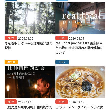
NEW
NEW
2026.08.06
2026.08.05
母を看取らば～ある認知症介護の
real local podcast #2 山梨県甲
記憶
州市塩山地域周辺の不動産事情に
ついて
鹿児島
山形
NEW
NEW
2026.08.05
2026.08.05
【鹿児島県東串良町】和蝋燭が灯
山形ラーメン、ダイバーシティ放