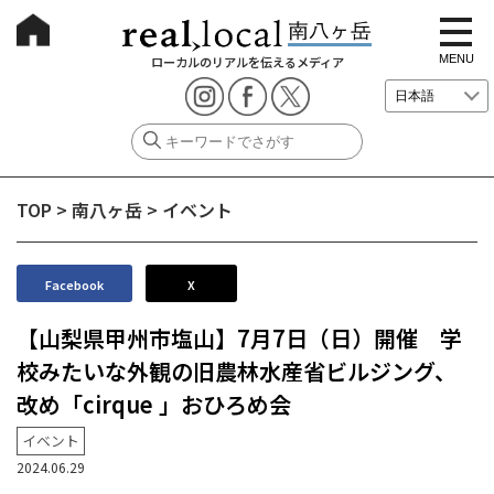
t
o
g
MENU
ローカルのリアルを伝えるメディア
g
l
e
n
a
v
i
g
TOP
>
南八ヶ岳
>
イベント
a
t
i
o
n
Facebook
X
【山梨県甲州市塩山】7月7日（日）開催 学
校みたいな外観の旧農林水産省ビルジング、
改め「cirque 」おひろめ会
イベント
2024.06.29