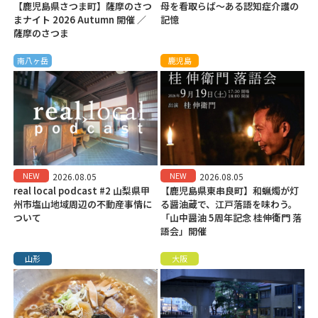
【鹿児島県さつま町】薩摩のさつ
母を看取らば～ある認知症介護の
まナイト 2026 Autumn 開催 ／
記憶
薩摩のさつま
南八ヶ岳
鹿児島
NEW
NEW
2026.08.05
2026.08.05
real local podcast #2 山梨県甲
【鹿児島県東串良町】和蝋燭が灯
州市塩山地域周辺の不動産事情に
る醤油蔵で、江戸落語を味わう。
ついて
「山中醤油 5周年記念 桂伸衛門 落
語会」開催
山形
大阪