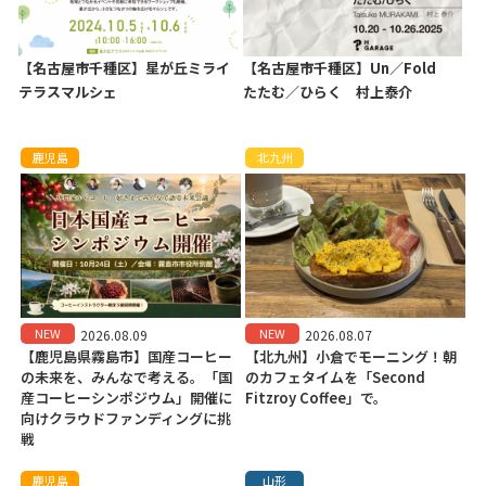
【名古屋市千種区】星が丘ミライ
【名古屋市千種区】Un／Fold
テラスマルシェ
たたむ／ひらく 村上泰介
鹿児島
北九州
NEW
NEW
2026.08.09
2026.08.07
【鹿児島県霧島市】国産コーヒー
【北九州】小倉でモーニング！朝
の未来を、みんなで考える。「国
のカフェタイムを「Second
産コーヒーシンポジウム」開催に
Fitzroy Coffee」で。
向けクラウドファンディングに挑
戦
鹿児島
山形