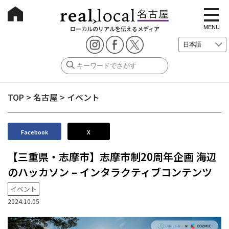
t
o
g
MENU
ローカルのリアルを伝えるメディア
g
l
e
n
a
v
i
g
TOP
>
名古屋
>
イベント
a
t
i
o
n
Facebook
X
【三重県・志摩市】志摩市制20周年企画 海辺
のハッカソン – インタラクティブコンテンツ
イベント
2024.10.05