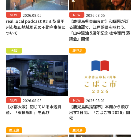
NEW
NEW
2026.08.05
2026.08.05
real local podcast #2 山梨県甲
【鹿児島県東串良町】和蝋燭が灯
州市塩山地域周辺の不動産事情に
る醤油蔵で、江戸落語を味わう。
ついて
「山中醤油 5周年記念 桂伸衛門 落
語会」開催
大阪
鹿児島
NEW
NEW
2026.08.03
2026.08.01
【水都大阪】閉じている水辺資
【鹿児島県指宿市】本棚から飛び
産、「東横堀川」を再び
出す2日間。「こばこ市 2026」開
催
鹿児島
鹿児島