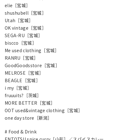
elie［宮城］
shushubell［宮城］
Utah［宮城］
OK vintage［宮城］
SEGA-RU［宮城］
biscco［宮城］
Me used clothing［宮城］
RANRU［宮城］
GoodGoodsstore［宮城］
MELROSE［宮城］
BEAGLE［宮城］
i my［宮城］
fruuuits?［茨城］
MORE BETTER［宮城］
OOT used&vintage clothing［宮城］
one day store［新潟］
# Food & Drink
ENTOTSU spice curry［山形］／スパイスカレー