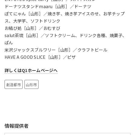
ドーナツスタンドmaaru［山形］／ドーナツ
ぽてにゃん［山形］／焼き芋、焼き芋アイスのせ、お芋チップ
ス、大学芋、ソフトドリンク
お結び処［山形］／おむすび
salut茶琉［山形］／ソフトクリーム、ドリンク各種、焼菓子、
ぱん
米沢ジャックスブルワリー［山形］／クラフトビール
HAVE A GOOD SLICE［山形］／ピザ
詳しくはQ1ホームページへ
創造都市
山形市
情報提供者