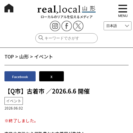
t
o
g
MENU
ローカルのリアルを伝えるメディア
g
l
e
n
a
v
i
g
TOP
>
山形
>
イベント
a
t
i
o
n
Facebook
X
【Q市】古着市 ／2026.6.6 開催
イベント
2026.06.02
※終了しました。