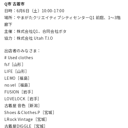
Q市 古着市
日時：6月6日（土）10:00-17:00
場所：やまがたクリエイティブシティセンターQ1 前庭、1〜3階
廊下
主催：株式会社Q1、合同会社ボタ
協力：株式会社 Utah T.I.O
出店者のみなさま：
# Used clothes
fsf［山形］
LIFE［山形］
LEMO［福島］
no.vel［福島］
FUSION［岩手］
LOVELOCK［岩手］
古着屋 音色［新潟］
Shoes & Clothes.P［宮城］
LRock Vintage［宮城］
古着屋DIGGLE［宮城］