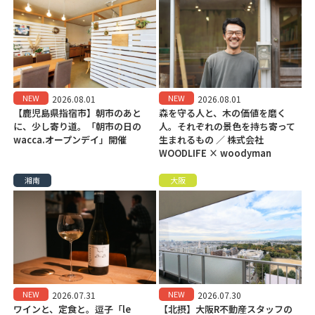
NEW
NEW
2026.08.01
2026.08.01
【鹿児島県指宿市】朝市のあと
森を守る人と、木の価値を磨く
に、少し寄り道。「朝市の日の
人。それぞれの景色を持ち寄って
wacca.オープンデイ」開催
生まれるもの ／ 株式会社
WOODLIFE × woodyman
湘南
大阪
NEW
NEW
2026.07.31
2026.07.30
ワインと、定食と。逗子「le
【北摂】大阪R不動産スタッフの