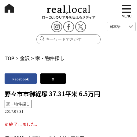
t
o
g
MENU
ローカルのリアルを伝えるメディア
g
l
e
n
a
v
i
g
TOP
>
金沢
>
家・物件探し
a
t
i
o
n
Facebook
X
野々市市御経塚 37.31平米 6.5万円
家・物件探し
2017.07.31
※終了しました。