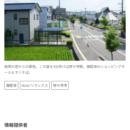
南側の窓からの景色。この道を3分歩けば野々市駅。御経塚のショッピングモ
ールもすぐそば。
御経塚
slow/リラックス
野々市市
情報提供者