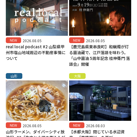
NEW
NEW
2026.08.05
2026.08.05
real local podcast #2 山梨県甲
【鹿児島県東串良町】和蝋燭が灯
州市塩山地域周辺の不動産事情に
る醤油蔵で、江戸落語を味わう。
ついて
「山中醤油 5周年記念 桂伸衛門 落
語会」開催
山形
大阪
NEW
NEW
2026.08.05
2026.08.03
山形ラーメン、ダイバーシティ放
【水都大阪】閉じている水辺資