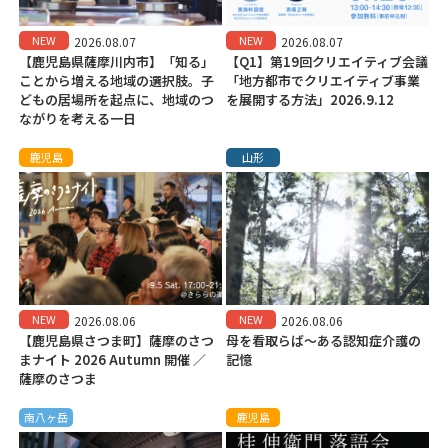
NEW
NEW
2026.08.07
2026.08.07
【鹿児島県薩摩川内市】「知る」
【Q1】第19回クリエイティブ会議
ことから増える地域の選択肢。子
「地方都市でクリエイティブ事業
どもの居場所を起点に、地域のつ
を展開する方法」2026.9.12
ながりを考える一日
鹿児島
山形
NEW
NEW
2026.08.06
2026.08.06
【鹿児島県さつま町】薩摩のさつ
母を看取らば～ある認知症介護の
まナイト 2026 Autumn 開催 ／
記憶
薩摩のさつま
南八ヶ岳
鹿児島