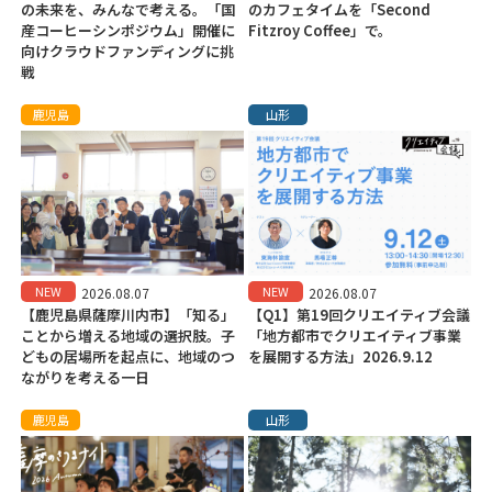
の未来を、みんなで考える。「国
のカフェタイムを「Second
産コーヒーシンポジウム」開催に
Fitzroy Coffee」で。
向けクラウドファンディングに挑
戦
鹿児島
山形
NEW
NEW
2026.08.07
2026.08.07
【鹿児島県薩摩川内市】「知る」
【Q1】第19回クリエイティブ会議
ことから増える地域の選択肢。子
「地方都市でクリエイティブ事業
どもの居場所を起点に、地域のつ
を展開する方法」2026.9.12
ながりを考える一日
鹿児島
山形