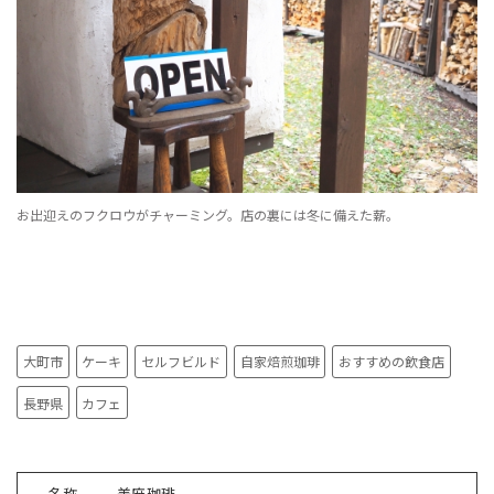
お出迎えのフクロウがチャーミング。店の裏には冬に備えた薪。
大町市
ケーキ
セルフビルド
自家焙煎珈琲
おすすめの飲食店
長野県
カフェ
名称
美麻珈琲