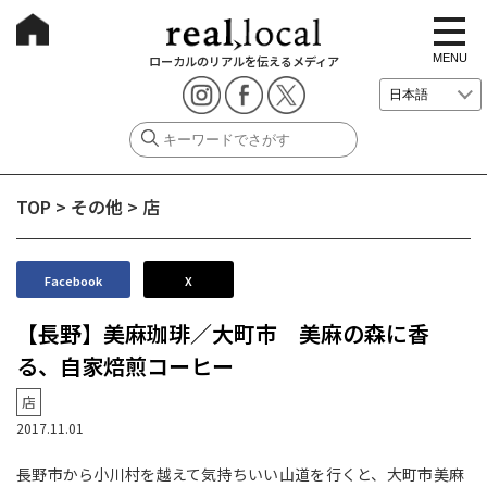
t
o
g
MENU
ローカルのリアルを伝えるメディア
g
l
e
n
a
v
i
g
TOP
>
その他
>
店
a
t
i
o
n
Facebook
X
【長野】美麻珈琲／大町市 美麻の森に香
る、自家焙煎コーヒー
店
2017.11.01
長野市から小川村を越えて気持ちいい山道を行くと、大町市美麻