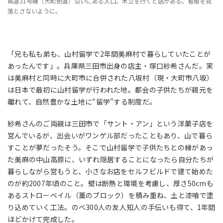
県道31号線（大町街道）沿いにある入口。木立を行くと店がある。看板を見
落とさないように。
「兄も私も弟も、山村留学で2年間美麻村で暮らしていたことが
あったんです」。兵庫県三田市出身の店主・塚口紗希さんだ。実
は美麻村と同時に大町市に合併された八坂村（現・大町市八坂）
は日本で最初に山村留学が行われた地。都会の子供たちが親元を
離れて、自然豊かな土地に“留学”する制度だ。
紗希さんのご両親は三田市で「サント・アン」という洋菓子店を
営んでいるが、出会いがワンゲル部だったこともあり、山で暮ら
すことが夢だったそう。そこで山村留学で子供たちとの縁があっ
た美麻の中山高原に、いずれ隠居することになったら自分たちが
暮らしながら営もうと、小さなお店をセルフビルドで建て始めた
のが約2007年頃のこと。壁は断熱と環境を考慮し、厚さ50cmも
あるストローベイル（藁のブロック）を積み重ね、土と漆喰で塗
り込めていく工法。のべ300人の友人知人の手伝いも得て、1年間
ほどかけて完成した。