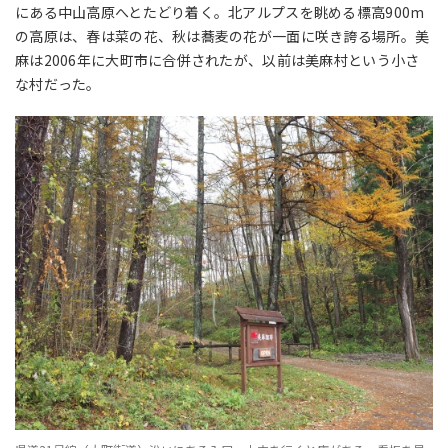
にある中山高原へとたどり着く。北アルプスを眺める標高900m
の高原は、春は菜の花、秋は蕎麦の花が一面に咲き誇る場所。美
麻は2006年に大町市に合併されたが、以前は美麻村という小さ
な村だった。