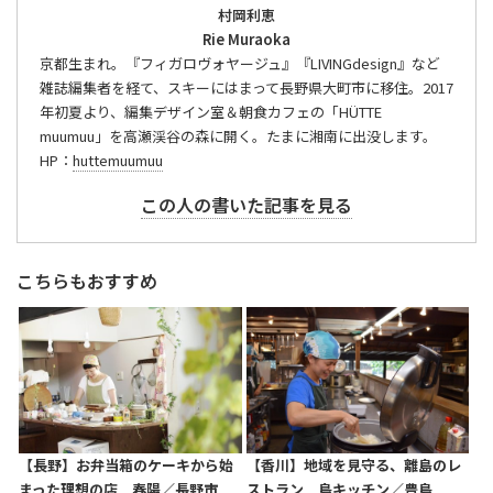
村岡利恵
Rie Muraoka
京都生まれ。『フィガロヴォヤージュ』『LIVINGdesign』など
雑誌編集者を経て、スキーにはまって長野県大町市に移住。2017
年初夏より、編集デザイン室＆朝食カフェの「HÜTTE
muumuu」を高瀬渓谷の森に開く。たまに湘南に出没します。
HP：
huttemuumuu
この人の書いた記事を見る
こちらもおすすめ
【長野】お弁当箱のケーキから始
【香川】地域を見守る、離島のレ
まった理想の店 春陽／長野市
ストラン 島キッチン／豊島