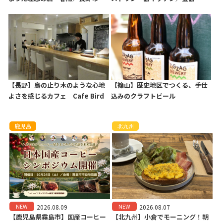
【長野】鳥の止り木のような心地
【篠山】歴史地区でつくる、手仕
よさを感じるカフェ Cafe Bird
込みのクラフトビール
鹿児島
北九州
NEW
NEW
2026.08.09
2026.08.07
【鹿児島県霧島市】国産コーヒー
【北九州】小倉でモーニング！朝