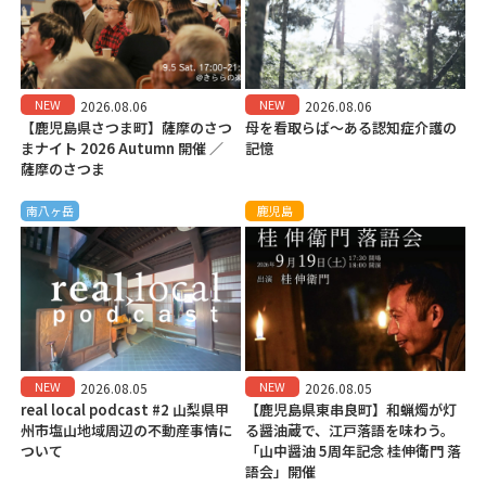
NEW
NEW
2026.08.06
2026.08.06
【鹿児島県さつま町】薩摩のさつ
母を看取らば～ある認知症介護の
まナイト 2026 Autumn 開催 ／
記憶
薩摩のさつま
南八ヶ岳
鹿児島
NEW
NEW
2026.08.05
2026.08.05
real local podcast #2 山梨県甲
【鹿児島県東串良町】和蝋燭が灯
州市塩山地域周辺の不動産事情に
る醤油蔵で、江戸落語を味わう。
ついて
「山中醤油 5周年記念 桂伸衛門 落
語会」開催