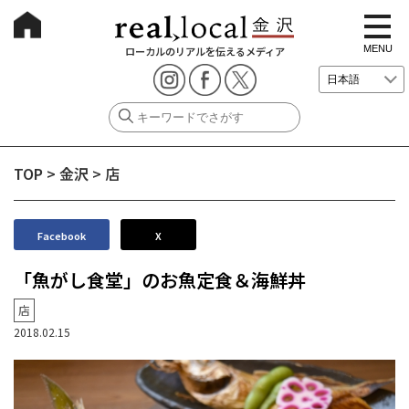
t
o
g
MENU
ローカルのリアルを伝えるメディア
g
l
e
n
a
v
i
g
TOP
>
金沢
>
店
a
t
i
o
n
Facebook
X
「魚がし食堂」のお魚定食＆海鮮丼
店
2018.02.15