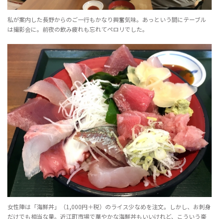
私が案内した長野からのご一行もかなり興奮気味。あっという間にテーブル
は撮影会に。前夜の飲み疲れも忘れてペロリでした。
女性陣は「海鮮丼」（1,000円＋税）のライス少なめを注文。しかし、お刺身
だけでも相当な量。近江町市場で華やかな海鮮丼もいいけれど、こういう豪