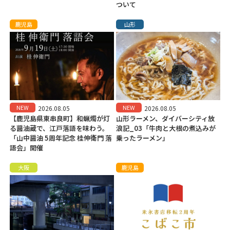
ついて
鹿児島
山形
NEW
NEW
2026.08.05
2026.08.05
【鹿児島県東串良町】和蝋燭が灯
山形ラーメン、ダイバーシティ放
る醤油蔵で、江戸落語を味わう。
浪記_03「牛肉と大根の煮込みが
「山中醤油 5周年記念 桂伸衛門 落
乗ったラーメン」
語会」開催
大阪
鹿児島