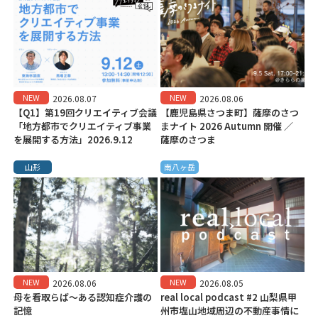
NEW
NEW
2026.08.07
2026.08.06
【Q1】第19回クリエイティブ会議
【鹿児島県さつま町】薩摩のさつ
「地方都市でクリエイティブ事業
まナイト 2026 Autumn 開催 ／
を展開する方法」2026.9.12
薩摩のさつま
山形
南八ヶ岳
NEW
NEW
2026.08.06
2026.08.05
母を看取らば～ある認知症介護の
real local podcast #2 山梨県甲
記憶
州市塩山地域周辺の不動産事情に