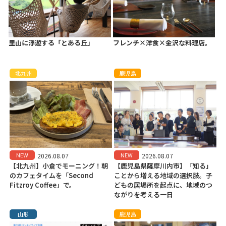
里山に浮遊する「とある丘」
フレンチ×洋食×金沢な料理店。
北九州
鹿児島
NEW
NEW
2026.08.07
2026.08.07
【北九州】小倉でモーニング！朝
【鹿児島県薩摩川内市】「知る」
のカフェタイムを「Second
ことから増える地域の選択肢。子
Fitzroy Coffee」で。
どもの居場所を起点に、地域のつ
ながりを考える一日
山形
鹿児島