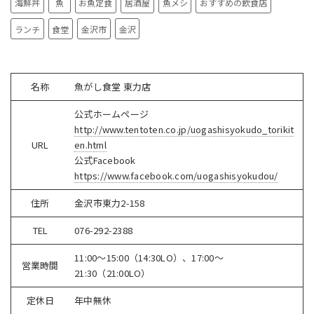
海鮮丼
魚
お魚定食
居酒屋
魚メシ
おすすめの飲食店
ランチ
食堂
金沢市
金沢
名称
魚がし食堂 東力店
公式ホームページ
http://www.tentoten.co.jp/uogashisyokudo_torikit
URL
en.html
公式Facebook
https://www.facebook.com/uogashisyokudou/
住所
金沢市東力2-158
TEL
076-292-2388
11:00～15:00（14:30LO）、17:00～
営業時間
21:30（21:00LO）
定休日
年中無休