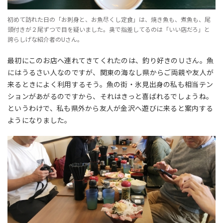
初めて訪れた日の「お刺身と、お魚尽くし定食」は、焼き魚も、煮魚も、尾
頭付きが２尾ずつで目を疑いました。奥で指差してるのは「いい店だろ」と
誇らしげな紹介者のUさん。
最初にこのお店へ連れてきてくれたのは、釣り好きのＵさん。魚
にはうるさい人なのですが、関東の海なし県からご両親や友人が
来るときによく利用するそう。魚の街・氷見出身の私も相当テン
ションがあがるのですから、それはきっと喜ばれるでしょうね。
というわけで、私も県外から友人が金沢へ遊びに来ると案内する
ようになりました。