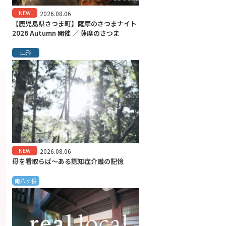
NEW
2026.08.06
【鹿児島県さつま町】薩摩のさつまナイト
2026 Autumn 開催 ／ 薩摩のさつま
山形
NEW
2026.08.06
母を看取らば～ある認知症介護の記憶
南八ヶ岳