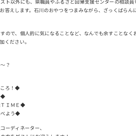
ゲスト以外にも、県職員やふるさと回帰支援センターの相談員
お答えします。石川のおやつをつまみながら、ざっくばらん
ますので、個人的に気になることなど、なんでも余すことなく
加ください。
け～？
ところ！◆
会◆
話ＴＩＭＥ◆
食べよう◆
住コーディネーター、