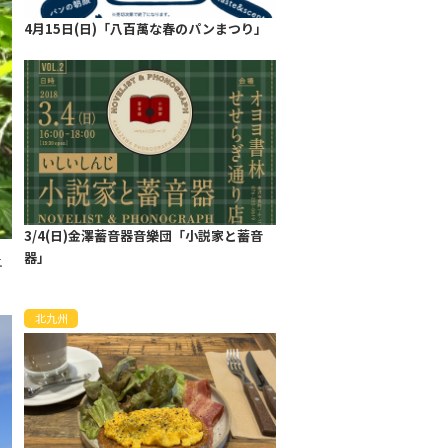
4月15日(日)「八百萬な春のパンまつり」
3/4(日)金澤蓄音器音樂団「小説家と蓄音
器」
土
北九州