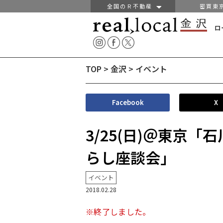
全国のＲ不動産
密買東
ロ
TOP
>
金沢
>
イベント
Facebook
X
3/25(日)＠東京
らし座談会」
イベント
2018.02.28
※終了しました。