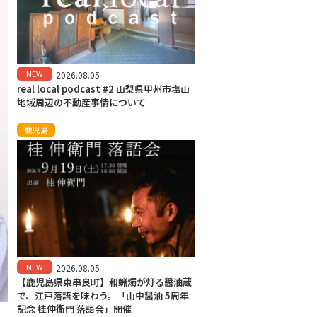
NEW
2026.08.05
real local podcast #2 山梨県甲州市塩山
地域周辺の不動産事情について
鹿児島
NEW
2026.08.05
【鹿児島県東串良町】和蝋燭が灯る醤油蔵
で、江戸落語を味わう。「山中醤油 5周年
記念 桂伸衛門 落語会」開催