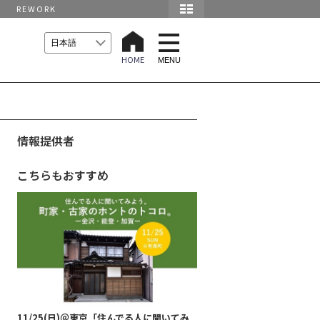
REWORK
t
o
HOME
g
MENU
g
l
e
n
a
v
i
情報提供者
g
a
t
こちらもおすすめ
i
o
n
11/25(日)＠東京「住んでる人に聞いてみ