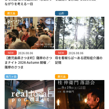
ながりを考える一日
鹿児島
山形
NEW
NEW
2026.08.06
2026.08.06
【鹿児島県さつま町】薩摩のさつ
母を看取らば～ある認知症介護の
まナイト 2026 Autumn 開催 ／
記憶
薩摩のさつま
南八ヶ岳
鹿児島