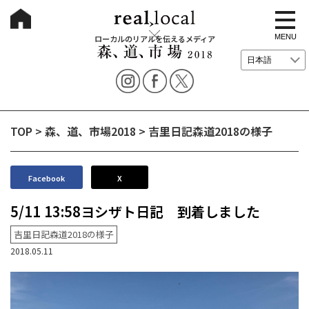
t
o
g
MENU
ローカルのリアルを伝えるメディア
g
l
e
n
a
v
i
g
TOP
>
森、道、市場2018
>
吉里日記森道2018の様子
a
t
i
o
n
Facebook
X
5/11 13:58ヨシザト日記 到着しました
吉里日記森道2018の様子
2018.05.11