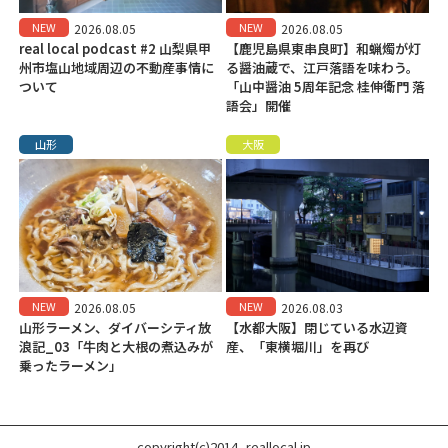
NEW
NEW
2026.08.05
2026.08.05
real local podcast #2 山梨県甲
【鹿児島県東串良町】和蝋燭が灯
州市塩山地域周辺の不動産事情に
る醤油蔵で、江戸落語を味わう。
ついて
「山中醤油 5周年記念 桂伸衛門 落
語会」開催
山形
大阪
NEW
NEW
2026.08.05
2026.08.03
山形ラーメン、ダイバーシティ放
【水都大阪】閉じている水辺資
浪記_03「牛肉と大根の煮込みが
産、「東横堀川」を再び
乗ったラーメン」
copyright(c)2014- reallocal.jp