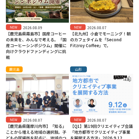
NEW
NEW
2026.08.09
2026.08.07
【鹿児島県霧島市】国産コーヒー
【北九州】小倉でモーニング！朝
の未来を、みんなで考える。「国
のカフェタイムを「Second
産コーヒーシンポジウム」開催に
Fitzroy Coffee」で。
向けクラウドファンディングに挑
戦
鹿児島
山形
NEW
NEW
2026.08.07
2026.08.07
【鹿児島県薩摩川内市】「知る」
【Q1】第19回クリエイティブ会議
ことから増える地域の選択肢。子
「地方都市でクリエイティブ事業
どもの居場所を起点に、地域のつ
を展開する方法」2026.9.12