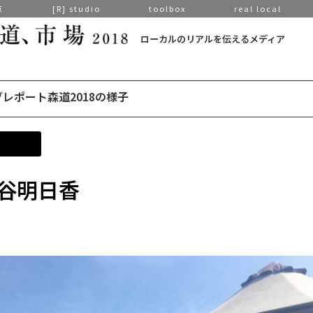
京
[R] studio
toolbox
real local
ローカルのリアルを伝えるメディア
レポート森道2018の様子
谷明日香