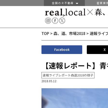
全国のＲ不動産
密買東
TOP
>
森、道、市場2018
>
速報ライブ
Facebook
X
【速報レポート】青
速報ライブレポート森道2018の様子
2018.05.12