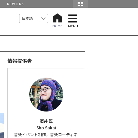
REWORK
t
o
HOME
g
MENU
g
l
e
n
a
v
i
情報提供者
g
a
t
i
o
n
酒井 匠
Sho Sakai
音楽イベント制作／音楽コーディネ