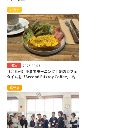
北九州
NEW
2026.08.07
【北九州】小倉でモーニング！朝のカフェ
タイムを「Second Fitzroy Coffee」で。
鹿児島