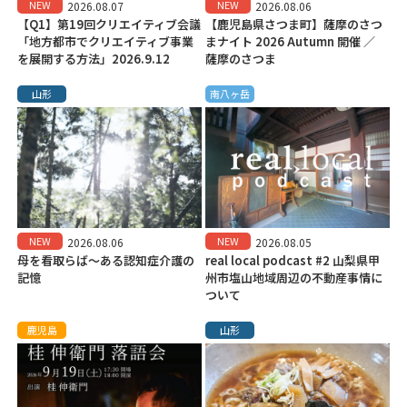
NEW
NEW
2026.08.07
2026.08.06
【Q1】第19回クリエイティブ会議
【鹿児島県さつま町】薩摩のさつ
「地方都市でクリエイティブ事業
まナイト 2026 Autumn 開催 ／
を展開する方法」2026.9.12
薩摩のさつま
山形
南八ヶ岳
NEW
NEW
2026.08.06
2026.08.05
母を看取らば～ある認知症介護の
real local podcast #2 山梨県甲
記憶
州市塩山地域周辺の不動産事情に
ついて
鹿児島
山形