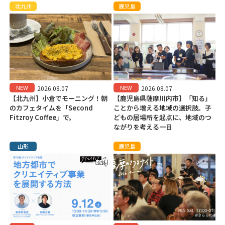
北九州
鹿児島
NEW
NEW
2026.08.07
2026.08.07
【北九州】小倉でモーニング！朝
【鹿児島県薩摩川内市】「知る」
のカフェタイムを「Second
ことから増える地域の選択肢。子
Fitzroy Coffee」で。
どもの居場所を起点に、地域のつ
ながりを考える一日
山形
鹿児島