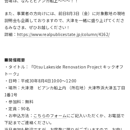
会場は、なんとビアンカ船上〜〜〜！！
また、事業者の方向けには、前日8月3日（金）に対象敷地の現地
説明会も企画しておりますので、大津を一緒に盛り上げてくださ
るみなさま、ぜひお越しください！
詳細：
https://www.realpublicestate.jp/column/4162/
■開催概要
・タイトル：『Otsu Lakeside Renovation Project キックオフ
トーク』
・日時：平成30年8月4日10:00〜12:00
・場所：大津港 ビアンカ船上内 （所在地）大津市浜大津五丁目
1番1号
・参加料：無料
・定員：90名
・お申込方法：
こちらのフォーム
にご記入いただくか、お電話で
下記までご連絡ください。
当日参加も歓迎ですが、お席数に限りがございますので、お申し