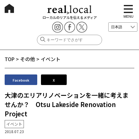
t
o
g
MENU
ローカルのリアルを伝えるメディア
g
l
e
n
a
v
i
g
TOP
>
その他
>
イベント
a
t
i
o
n
Facebook
X
大津のエリアリノベーションを一緒に考えま
せんか？ Otsu Lakeside Renovation
Project
イベント
2018.07.23