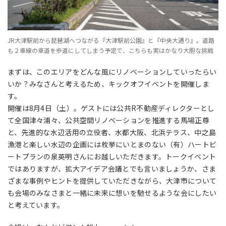
JR大津駅前から琵琶湖へつながる『大津駅前公園』と『中央大通り』。道路
も２車線の車道を歩道にしてしまう予定で、こちらも実はかなり大胆な挑戦
まずは、このエリアをどんな風にリノベーションしていったらい
いか？みなさんと考えるため、キックオフイベントを開催しま
す。
開催は8月4日（土）。ゲストには公共R不動産ディレクターとし
て全国津々浦々、公共空間リノベーションを推進する馬場正尊
と、先進的な水辺活用の立役者、水都大阪、北浜テラス、中之島
漁港と楽しい水辺の企画には枚挙にいとまのない（有）ハートビ
ートプランの泉英明さんにお越しいただきます。トークイベント
ではありますが、拡大アイデア会議とでも言いましょうか、さま
ざまな事例やヒントを提供していただきながら、大津市について
も会場のみなさまと一緒に未来に想いを馳せるような会にしたい
と考えています。