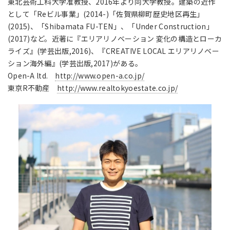
東北芸術工科大学准教授、2016年より同大学教授。建築の近作
として「Reビル事業」(2014-)「佐賀県柳町歴史地区再生」
(2015)、「Shibamata FU-TEN」、「Under Construction」
(2017)など。近著に『エリアリノベーション 変化の構造とローカ
ライズ』(学芸出版,2016)、『CREATIVE LOCAL エリアリノベー
ション海外編』(学芸出版,2017)がある。
Open-A ltd.
http://www.open-a.co.jp/
東京R不動産
http://www.realtokyoestate.co.jp/