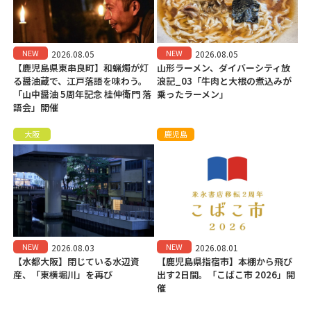
NEW
NEW
2026.08.05
2026.08.05
【鹿児島県東串良町】和蝋燭が灯
山形ラーメン、ダイバーシティ放
る醤油蔵で、江戸落語を味わう。
浪記_03「牛肉と大根の煮込みが
「山中醤油 5周年記念 桂伸衛門 落
乗ったラーメン」
語会」開催
大阪
鹿児島
NEW
NEW
2026.08.03
2026.08.01
【水都大阪】閉じている水辺資
【鹿児島県指宿市】本棚から飛び
産、「東横堀川」を再び
出す2日間。「こばこ市 2026」開
催