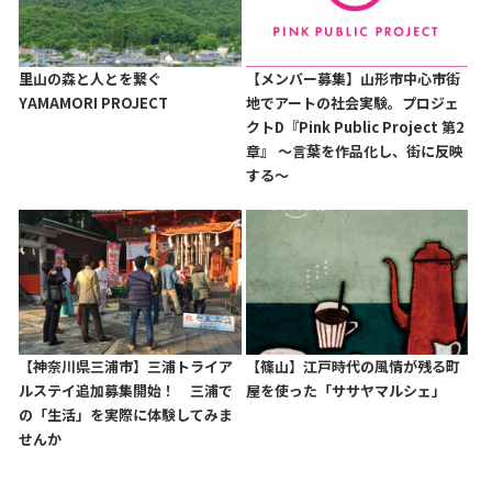
里山の森と人とを繋ぐ
【メンバー募集】山形市中心市街
YAMAMORI PROJECT
地でアートの社会実験。プロジェ
クトD『Pink Public Project 第2
章』 〜言葉を作品化し、街に反映
する〜
【神奈川県三浦市】三浦トライア
【篠山】江戸時代の風情が残る町
ルステイ追加募集開始！ 三浦で
屋を使った「ササヤマルシェ」
の「生活」を実際に体験してみま
せんか