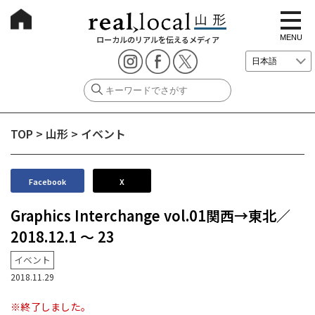
t
o
g
MENU
ローカルのリアルを伝えるメディア
g
l
e
n
a
v
i
g
TOP
>
山形
>
イベント
a
t
i
o
n
Facebook
X
Graphics Interchange vol.01関西→東北／
2018.12.1 〜 23
イベント
2018.11.29
※終了しました。