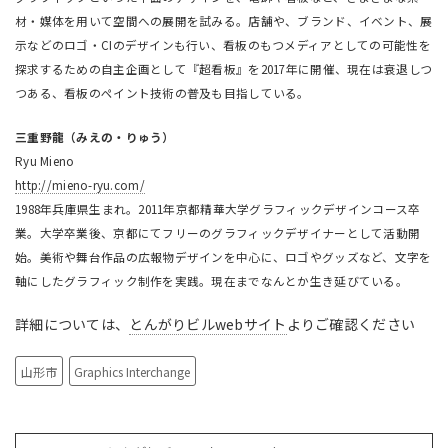
材・媒体を用いて空間への展開を試みる。店舗や、ブランド、イベント、展
示などのロゴ・CIのデザインも行い、看板のもつメディアとしての可能性を
探求するための自主企画として『超看板』を2017年に開催、現在は衰退しつ
つある、看板のペイント技術の普及も目指している。
三重野龍（みえの・りゅう）
Ryu Mieno
http://mieno-ryu.com/
1988年兵庫県生まれ。2011年京都精華大学グラフィックデザインコース卒
業。大学卒業後、京都にてフリーのグラフィックデザイナーとして活動開
始。美術や舞台作品の広報物デザインを中心に、ロゴやグッズなど、文字を
軸にしたグラフィック制作を実践。現在までなんとか生き延びている。
詳細については、
とんがりビルwebサイト
よりご確認ください
山形市
Graphics Interchange