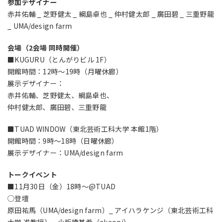
参加デザイナー
赤井佑輔 _ 芝野健太 _ 綱島卓也 _ 仲村健太郎 _ 廣田碧 _ 三重野龍
_ UMA/design farm
会場（2会場 同時開催）
■KUGURU（とんがりビル 1F）
開館時間：12時〜19時（月曜休廊）
展示デザイナー：
赤井佑輔、芝野健太、綱島卓也、
仲村健太郎、廣田碧、三重野龍
■TUAD WINDOW（東北芸術工科大学 本館1階）
開館時間：9時〜18時（日曜休廊）
展示デザイナー：UMA/design farm
トークイベント
■11月30日（金）18時〜@TUAD
◯登壇
原田祐馬（UMA/design farm）_ アイハラケンジ（東北芸術工科
大学 准教授）_ 小板橋基希（akaoni）