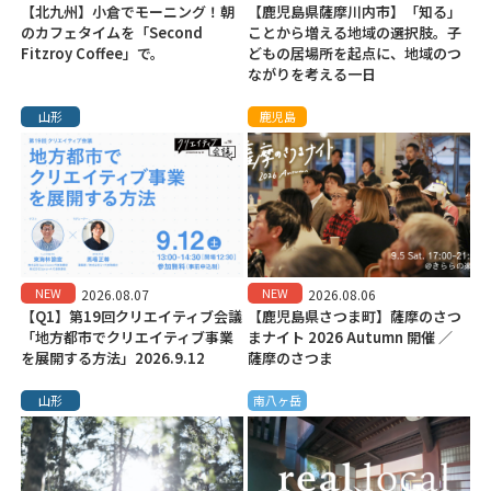
【北九州】小倉でモーニング！朝
【鹿児島県薩摩川内市】「知る」
のカフェタイムを「Second
ことから増える地域の選択肢。子
Fitzroy Coffee」で。
どもの居場所を起点に、地域のつ
ながりを考える一日
山形
鹿児島
NEW
NEW
2026.08.07
2026.08.06
【Q1】第19回クリエイティブ会議
【鹿児島県さつま町】薩摩のさつ
「地方都市でクリエイティブ事業
まナイト 2026 Autumn 開催 ／
を展開する方法」2026.9.12
薩摩のさつま
山形
南八ヶ岳