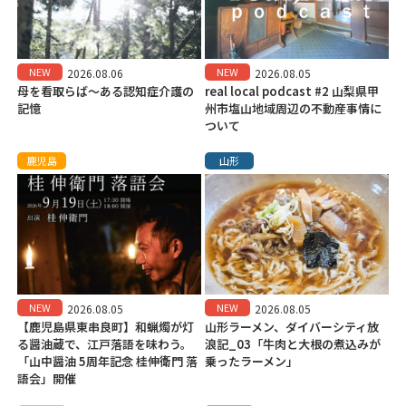
NEW
NEW
2026.08.06
2026.08.05
母を看取らば～ある認知症介護の
real local podcast #2 山梨県甲
記憶
州市塩山地域周辺の不動産事情に
ついて
鹿児島
山形
NEW
NEW
2026.08.05
2026.08.05
【鹿児島県東串良町】和蝋燭が灯
山形ラーメン、ダイバーシティ放
る醤油蔵で、江戸落語を味わう。
浪記_03「牛肉と大根の煮込みが
「山中醤油 5周年記念 桂伸衛門 落
乗ったラーメン」
語会」開催