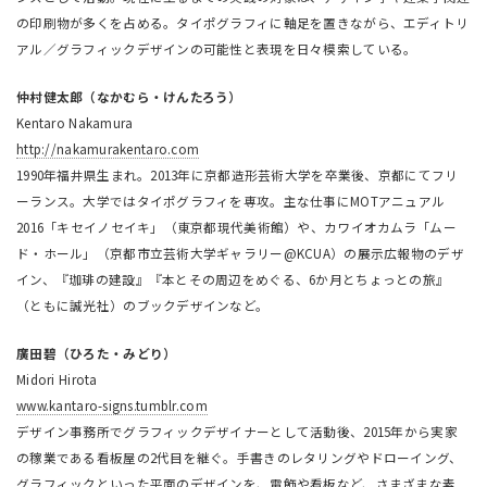
の印刷物が多くを占める。タイポグラフィに軸足を置きながら、エディトリ
アル／グラフィックデザインの可能性と表現を日々模索している。
仲村健太郎（なかむら・けんたろう）
Kentaro Nakamura
http://nakamurakentaro.com
1990年福井県生まれ。2013年に京都造形芸術大学を卒業後、京都にてフリ
ーランス。大学ではタイポグラフィを専攻。主な仕事にMOTアニュアル
2016「キセイノセイキ」（東京都現代美術館）や、カワイオカムラ「ムー
ド・ホール」（京都市立芸術大学ギャラリー@KCUA）の展示広報物のデザ
イン、『珈琲の建設』『本とその周辺をめぐる、6か月とちょっとの旅』
（ともに誠光社）のブックデザインなど。
廣田碧（ひろた・みどり）
Midori Hirota
www.kantaro-signs.tumblr.com
デザイン事務所でグラフィックデザイナーとして活動後、2015年から実家
の稼業である看板屋の2代目を継ぐ。手書きのレタリングやドローイング、
グラフィックといった平面のデザインを、電飾や看板など、さまざまな素