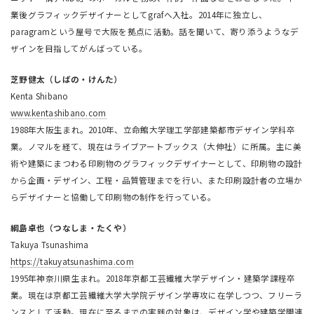
業後グラフィックデザイナーとしてgrafへ入社。2014年に独立し、
paragramという屋号で大阪を拠点に活動。話を聞いて、寄り添うようなデ
ザインを目指してがんばっている。
芝野健太（しばの・けんた）
Kenta Shibano
www.kentashibano.com
1988年大阪生まれ。2010年、立命館大学理工学部建築都市デザイン学科卒
業。ノマルを経て、現在はライブアートブックス（大伸社）に所属。主に美
術や建築にまつわる印刷物のグラフィックデザイナーとして、印刷物の設計
から企画・デザイン、工程・品質管理までを行い、また印刷設計者の立場か
らデザイナーと協働して印刷物の制作を行っている。
綱島卓也（つなしま・たくや）
Takuya Tsunashima
https://takuyatsunashima.com
1995年神奈川県生まれ。2018年京都工芸繊維大学デザイン・建築学課程卒
業。現在は京都工芸繊維大学大学院デザイン学専攻に在学しつつ、フリーラ
ンスとして活動。現在に至るまでの実践の対象は、デザイン学や建築学関連