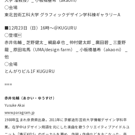
◯会場
東北芸術工科大学 グラフィックデザイン学科棟ギャラリーA
■12月23日（日）16時〜＠KUGURU
◯登壇
赤井佑輔 _ 芝野健太 _ 綱島卓也 _ 仲村健太郎 _ 廣田碧 _ 三重野
龍 _ 原田祐馬（UMA/design farm） _ 小板橋基希（akaoni） _
他
◯会場
とんがりビル1F KUGURU
===
赤井佑輔（あかい・ゆうすけ）
Yusuke Akai
www.paragram.jp
1988年生まれ奈良県出身。2011年に京都造形芸術大学情報デザイン学科卒
業。在学中はデザイン用語を元にした楽曲を歌うクリエイティブアイドルユ
ニット「情デKIDS」のボーカルを務め、作詞・作曲などをおこなった。卒