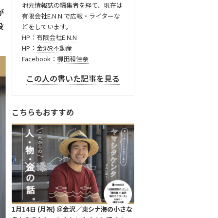
地元情報誌の編集者を経て、現在は
が
有限会社E.N.N.で広報・ライターな
役
どをしています。
HP：
有限会社E.N.N
HP：
金沢R不動産
Facebook：
柳田和佳奈
この人の書いた記事を見る
こちらもおすすめ
1月14日 (月祝) ＠金沢／東シナ海の小さな