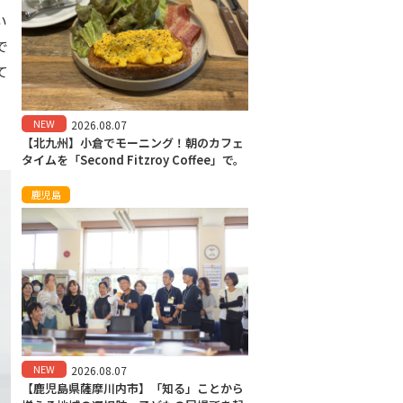
い
で
て
NEW
2026.08.07
【北九州】小倉でモーニング！朝のカフェ
タイムを「Second Fitzroy Coffee」で。
鹿児島
NEW
2026.08.07
【鹿児島県薩摩川内市】「知る」ことから