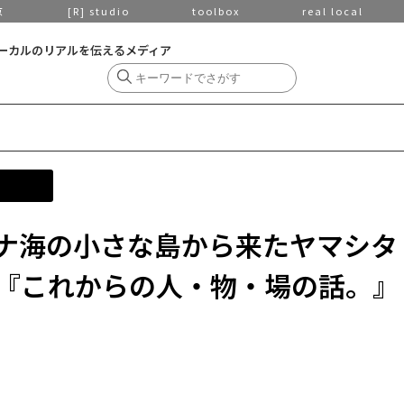
京
[R] studio
toolbox
real local
ーカルのリアルを伝えるメディア
 東シナ海の小さな島から来たヤマシタ
『これからの人・物・場の話。』