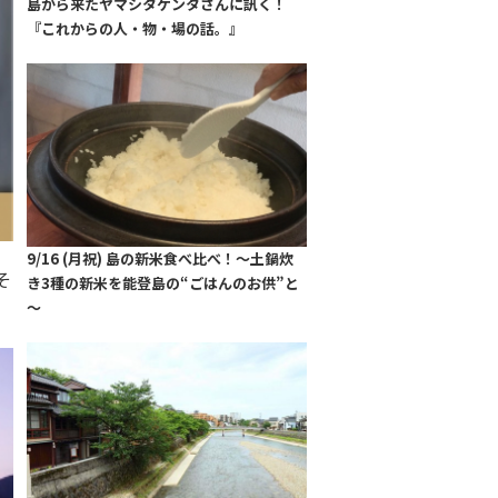
島から来たヤマシタケンタさんに訊く！
『これからの人・物・場の話。』
9/16 (月祝) 島の新米食べ比べ！～土鍋炊
そ
き3種の新米を能登島の“ごはんのお供”と
～