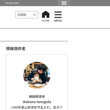
REWORK
t
o
HOME
g
MENU
g
l
e
n
a
v
i
情報提供者
g
a
t
i
o
n
柳田和佳奈
Wakana Yanagida
1988年富山県黒部市生まれ。金沢で