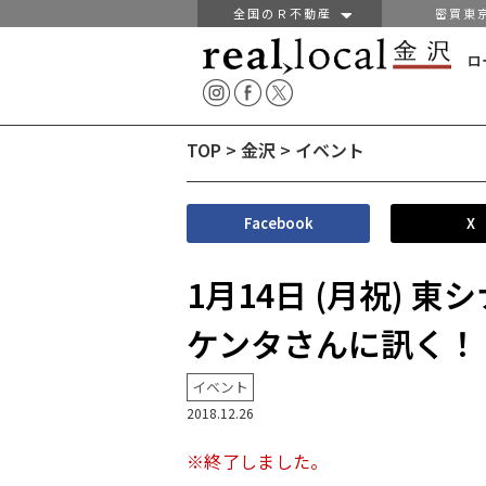
全国のＲ不動産
密買東
ロ
TOP
>
金沢
>
イベント
Facebook
X
1月14日 (月祝)
ケンタさんに訊く！
イベント
2018.12.26
※終了しました。