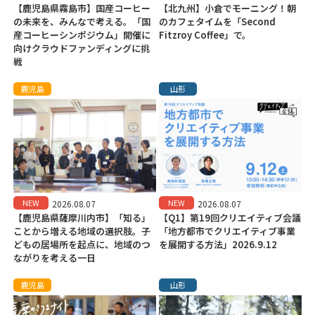
【鹿児島県霧島市】国産コーヒー
【北九州】小倉でモーニング！朝
の未来を、みんなで考える。「国
のカフェタイムを「Second
産コーヒーシンポジウム」開催に
Fitzroy Coffee」で。
向けクラウドファンディングに挑
戦
鹿児島
山形
NEW
NEW
2026.08.07
2026.08.07
【鹿児島県薩摩川内市】「知る」
【Q1】第19回クリエイティブ会議
ことから増える地域の選択肢。子
「地方都市でクリエイティブ事業
どもの居場所を起点に、地域のつ
を展開する方法」2026.9.12
ながりを考える一日
鹿児島
山形