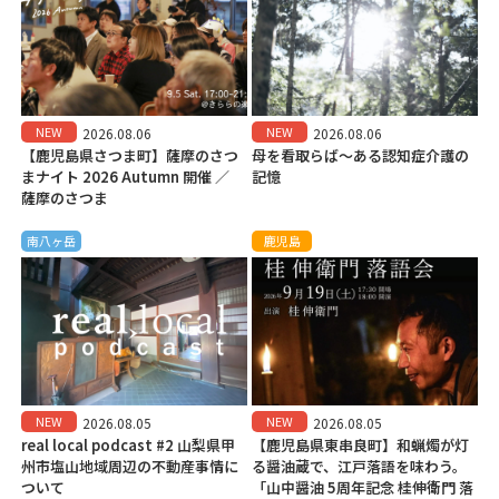
NEW
NEW
2026.08.06
2026.08.06
【鹿児島県さつま町】薩摩のさつ
母を看取らば～ある認知症介護の
まナイト 2026 Autumn 開催 ／
記憶
薩摩のさつま
南八ヶ岳
鹿児島
NEW
NEW
2026.08.05
2026.08.05
real local podcast #2 山梨県甲
【鹿児島県東串良町】和蝋燭が灯
州市塩山地域周辺の不動産事情に
る醤油蔵で、江戸落語を味わう。
ついて
「山中醤油 5周年記念 桂伸衛門 落