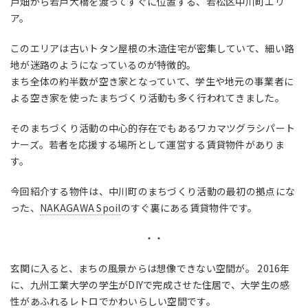
戸畑から若戸大橋を渡ってすぐに位置する、若松区中川町エリ
ア。
このエリアは古いトタン屋根の木造住宅が密集していて、細い路
地が迷路のようになっているのが特徴的。
まち全体の約半数が空き家となっていて、学生や地元の事業者に
よる空き家を使ったまちづくり活動も多く行われてきました。
そのまちづくり活動の中心的存在でもあるワカマツグラシパート
ナーズ。若者を応援する場所として運営する賃貸物件がありま
す。
今回紹介する物件は、中川町のまちづくり活動の最初の拠点にな
った、
NAKAGAWA Spoil
のすぐ裏にある賃貸物件です。
・・
玄関に入ると、まちの風景からは想像できない空間が。 2016年
に、九州工業大学の学生がDIYで完成させた住居で、大学生の感
性があふれるレトロでかわいらしい空間です。