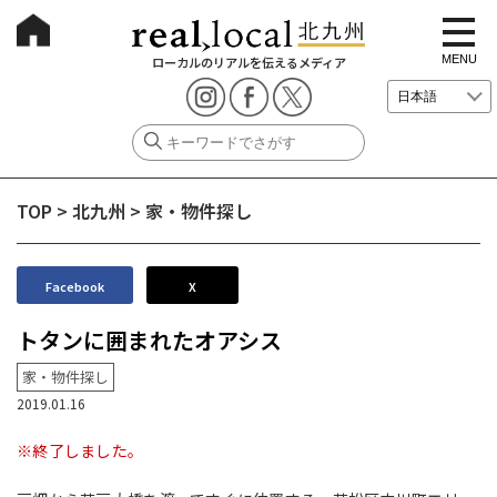
t
o
g
MENU
ローカルのリアルを伝えるメディア
g
l
e
n
a
v
i
g
TOP
>
北九州
>
家・物件探し
a
t
i
o
n
Facebook
X
トタンに囲まれたオアシス
家・物件探し
2019.01.16
※終了しました。