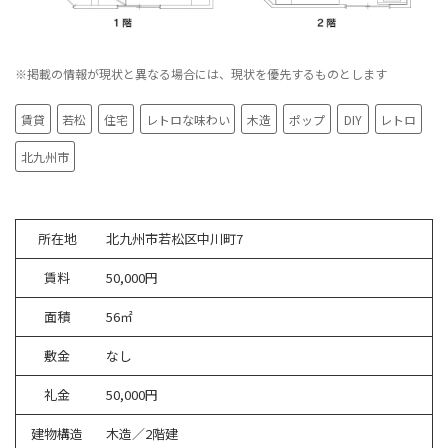
※掲載の情報が現状と異なる場合には、現状を優先するものとします
賃貸
若松
住宅
レトロな味わい
木造
ポップ
DIY
レトロ
北九州市
所在地
北九州市若松区中川町7
賃料
50,000円
面積
56㎡
敷金
なし
礼金
50,000円
建物構造
木造／2階建