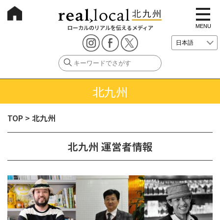
t
o
g
MENU
ローカルのリアルを伝えるメディア
g
l
e
n
a
v
i
g
北九州
a
t
i
o
TOP
>
北九州
n
北九州 運営者情報