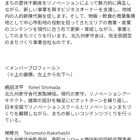
まちの遊休不動産をリノベーションによって魅力的に再生し
ながら、新しい事業を興すビジネスオーナーを支援し、地域
内の人的新陳代謝を促します。そして、物販・飲食の商業集積
地として中心市街地の役割を担ってきたエリアの商業・産業
のコンテンツを現代に合う形で更新・育成しながら、事業と
してのまちづくりを行います。 北九州家守舎は、完全民間型
のまちづくり事業会社なのです。
＜メンバープロフィール＞
（※上の画像、左上から右下へ）
嶋田洋平 Yohei Shimada
北九州家守舎代表取締役。現代の家守。リノベーションアー
キテクト。建築の設計を軸足にピボットターンを繰り返し、
日本全国でリノベーションスクールとリノベーションまちづ
くりを展開しながら、まちの新しいコンテンツづくりを行っ
ている。
梯輝元 Terumoto Kakehashi
北九州家守舎監査役。魚町サンロード商店街協同組合理事長