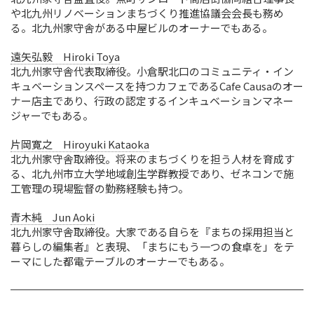
や北九州リノベーションまちづくり推進協議会会長も務め
る。北九州家守舎がある中屋ビルのオーナーでもある。
遠矢弘毅 Hiroki Toya
北九州家守舎代表取締役。小倉駅北口のコミュニティ・イン
キュベーションスペースを持つカフェであるCafe Causaのオー
ナー店主であり、行政の認定するインキュベーションマネー
ジャーでもある。
片岡寛之 Hiroyuki Kataoka
北九州家守舎取締役。将来のまちづくりを担う人材を育成す
る、北九州市立大学地域創生学群教授であり、ゼネコンで施
工管理の現場監督の勤務経験も持つ。
青木純 Jun Aoki
北九州家守舎取締役。大家である自らを『まちの採用担当と
暮らしの編集者』と表現、「まちにもう一つの食卓を」をテ
ーマにした都電テーブルのオーナーでもある。