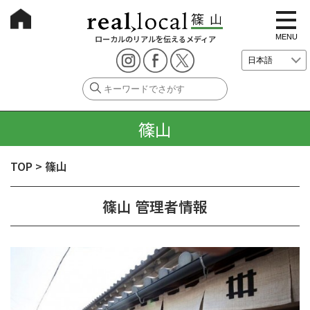
t
o
g
MENU
ローカルのリアルを伝えるメディア
g
l
e
n
a
v
i
g
篠山
a
t
i
o
TOP
>
篠山
n
篠山 管理者情報