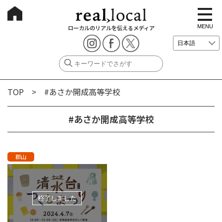
t
o
g
MENU
ローカルのリアルを伝えるメディア
g
l
e
n
a
v
i
g
TOP
> #あさか開成高等学校
a
t
i
o
#あさか開成高等学校
n
郡山
終了しました