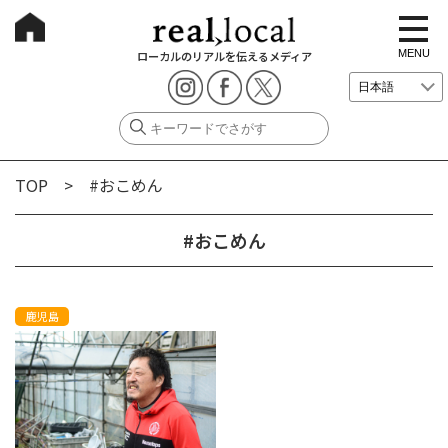
t
o
g
MENU
ローカルのリアルを伝えるメディア
g
l
e
n
a
v
i
g
TOP
> #おこめん
a
t
i
o
#おこめん
n
鹿児島