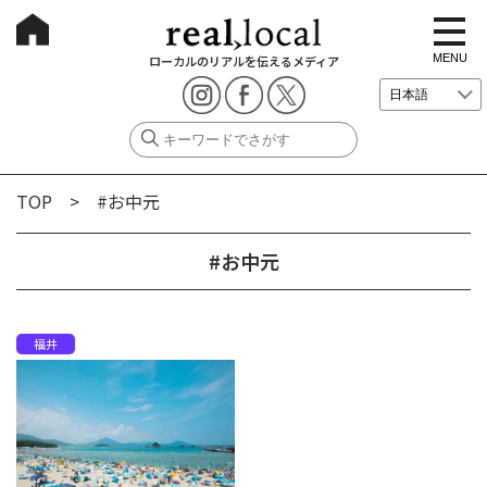
t
o
g
MENU
ローカルのリアルを伝えるメディア
g
l
e
n
a
v
i
g
TOP
> #お中元
a
t
i
o
#お中元
n
福井