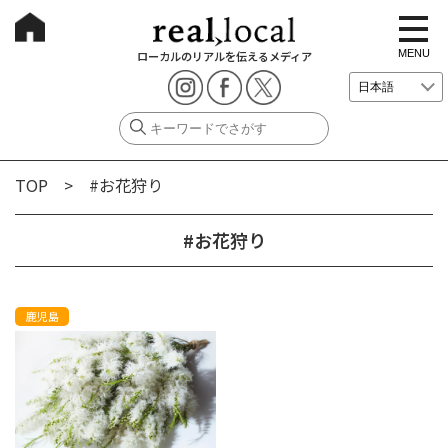
t
o
g
MENU
ローカルのリアルを伝えるメディア
g
l
e
n
a
v
i
g
TOP
> #お花狩り
a
t
i
o
#お花狩り
n
鹿児島