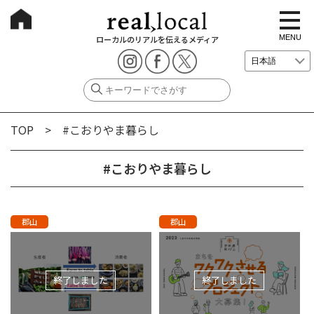
t
o
g
MENU
ローカルのリアルを伝えるメディア
g
l
e
n
a
v
i
g
TOP
> #こおりやま暮らし
a
t
i
o
#こおりやま暮らし
n
郡山
郡山
終了しました
終了しました