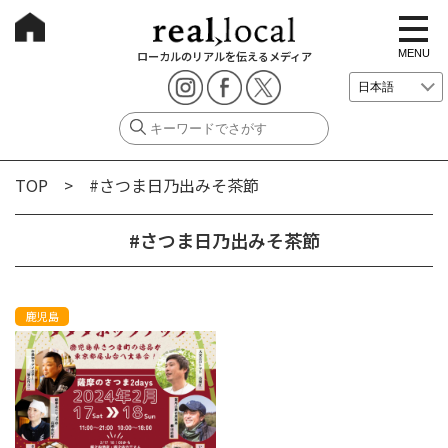
t
o
g
MENU
ローカルのリアルを伝えるメディア
g
l
e
n
a
v
i
g
TOP
> #さつま日乃出みそ茶節
a
t
i
o
#さつま日乃出みそ茶節
n
鹿児島