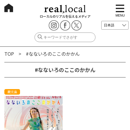
t
o
g
MENU
ローカルのリアルを伝えるメディア
g
l
e
n
a
v
i
g
TOP
> #なないろのここのかかん
a
t
i
o
#なないろのここのかかん
n
鹿児島