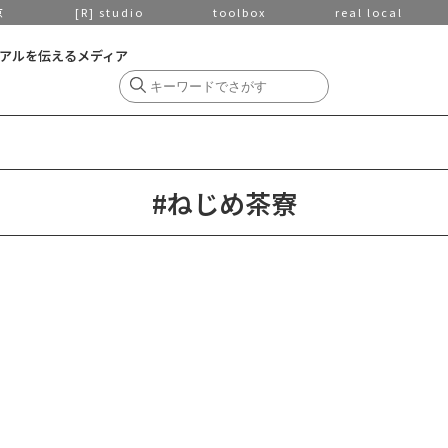
京
[R] studio
toolbox
real local
アルを伝えるメディア
#ねじめ茶寮