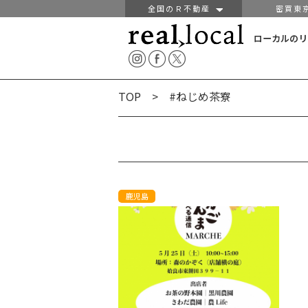
全国のＲ不動産
密買東
ローカルのリ
TOP
> #ねじめ茶寮
鹿児島