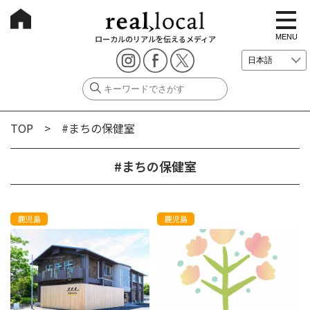
t
o
g
MENU
ローカルのリアルを伝えるメディア
g
l
e
n
a
v
i
g
TOP
> #まちの保健室
a
t
i
o
#まちの保健室
n
鹿児島
鹿児島