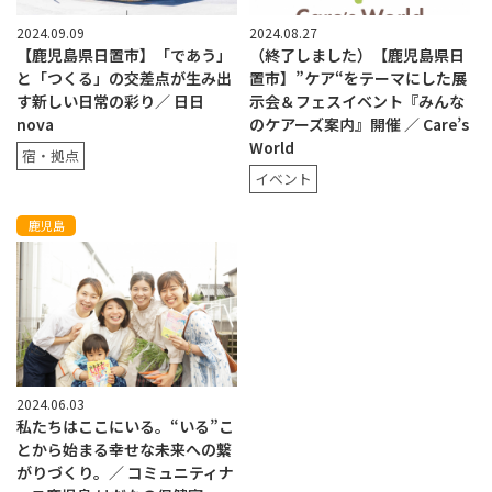
2024.09.09
2024.08.27
【鹿児島県日置市】「であう」
（終了しました）【鹿児島県日
と「つくる」の交差点が生み出
置市】”ケア“をテーマにした展
す新しい日常の彩り／ 日日
示会＆フェスイベント『みんな
nova
のケアーズ案内』開催 ／ Care’s
World
宿・拠点
イベント
鹿児島
2024.06.03
私たちはここにいる。“いる”こ
とから始まる幸せな未来への繋
がりづくり。／ コミュニティナ