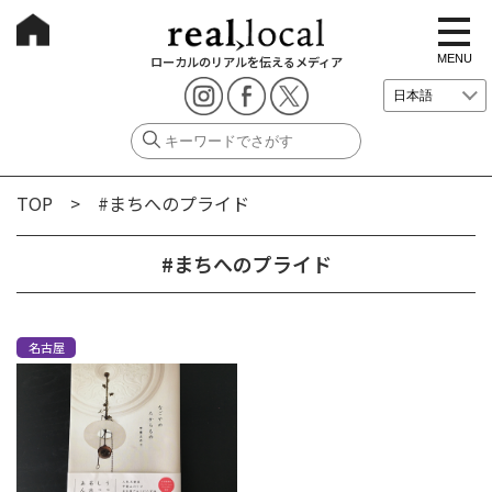
t
o
g
MENU
ローカルのリアルを伝えるメディア
g
l
e
n
a
v
i
g
TOP
> #まちへのプライド
a
t
i
o
#まちへのプライド
n
名古屋