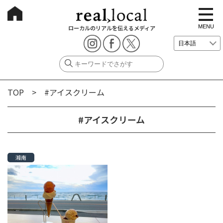
t
o
g
MENU
ローカルのリアルを伝えるメディア
g
l
e
n
a
v
i
g
TOP
> #アイスクリーム
a
t
i
o
#アイスクリーム
n
湘南